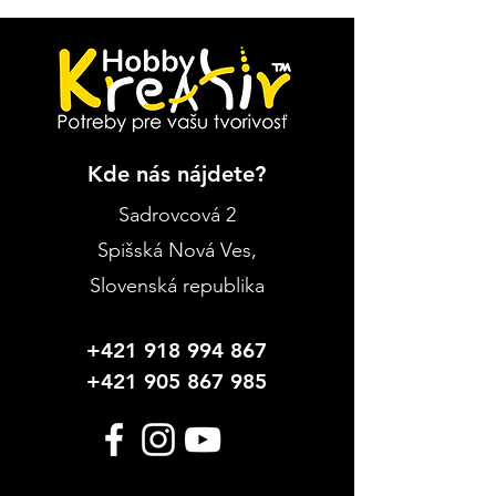
Kde nás nájdete?
Návod: Jarné kvety v
Prečo práve 
skle
Payments?
Sadrovcová 2
Spišská Nová Ves
,
Slovenská republika
+421 918 994 867
+421 905 867 985