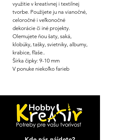
využitie v kreatívnej i textilnej
tvorbe. Použijete ju na vianočné,
celoročné i veľkonočné
dekorácie či iné projekty.
Olemujete ňou šaty, saká,
klobúky, tašky, svietniky, albumy,
krabice, fľaše..
Šírka čipky: 9-10 mm
V ponuke niekoľko farieb
Kde nás nájdete?