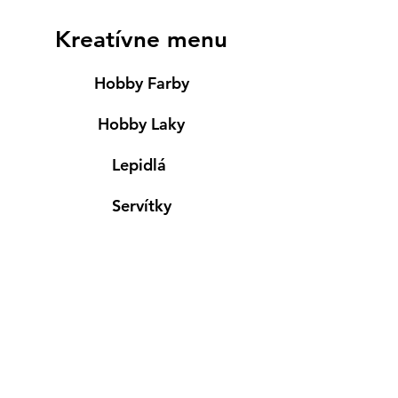
Kreatívne menu
Hobby Farby
Hobby Laky
Lepidlá
Servítky
Modelovanie
Maľovanie ma textil
Drevené výrobky
Mydlá & Sviečky
Formy