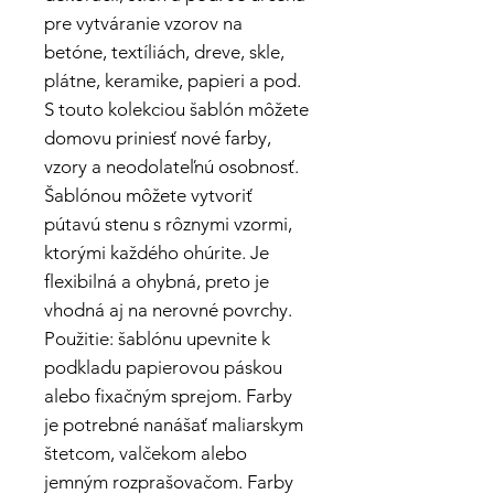
pre vytváranie vzorov na
betóne, textíliách, dreve, skle,
plátne, keramike, papieri a pod.
S touto kolekciou šablón môžete
domovu priniesť nové farby,
vzory a neodolateľnú osobnosť.
Šablónou môžete vytvoriť
pútavú stenu s rôznymi vzormi,
ktorými každého ohúrite. Je
flexibilná a ohybná, preto je
vhodná aj na nerovné povrchy.
Použitie: šablónu upevnite k
podkladu papierovou páskou
alebo fixačným sprejom. Farby
je potrebné nanášať maliarskym
štetcom, valčekom alebo
jemným rozprašovačom. Farby