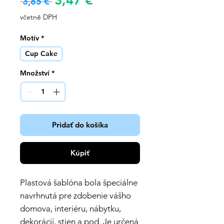
3,47 €
Běžná
 3,85 € 
cena
cena
včetně DPH
Motív
*
Cup Cake
Množství
*
Pridať do košíka
Kúpiť
Plastová šablóna bola špeciálne
navrhnutá pre zdobenie vášho
domova, interiéru, nábytku,
dekorácií, stien a pod. Je určená