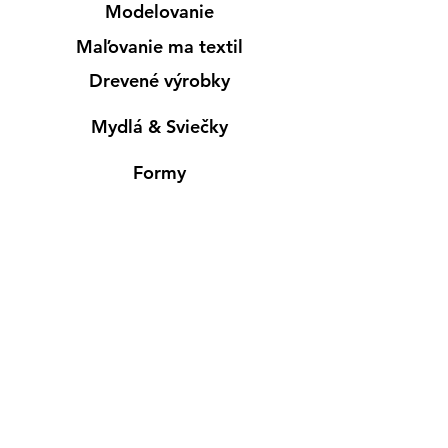
Modelovanie
Maľovanie ma textil
Drevené výrobky
Mydlá & Sviečky
Formy
Farby v spreji
Informácie
Predajňa pre osobný nákup
Výdajné miesto
Inšpirácia