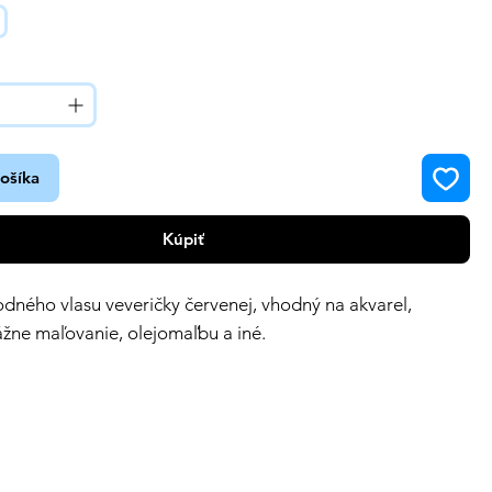
košíka
Kúpiť
rodného vlasu veveričky červenej, vhodný na akvarel,
ážne maľovanie, olejomaľbu a iné.