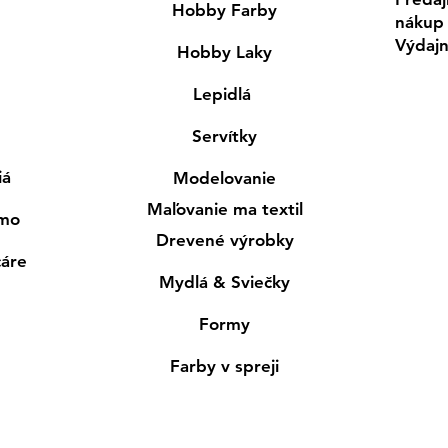
Hobby Farby
nákup
Výdaj
Hobby Laky
Lepidlá
Servítky
iá
Modelovanie
Maľovanie ma textil
smo
Drevené výrobky
cáre
Mydlá & Sviečky
Formy
Farby v spreji