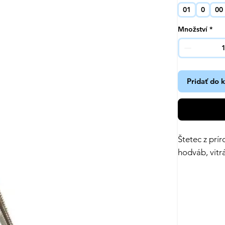
01
0
00
Množství
*
Pridať do 
Štetec z prí
hodváb, vitr