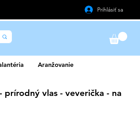
Prihlásiť sa
lantéria
Aranžovanie
- prírodný vlas - veverička - na
výhodněná
ena