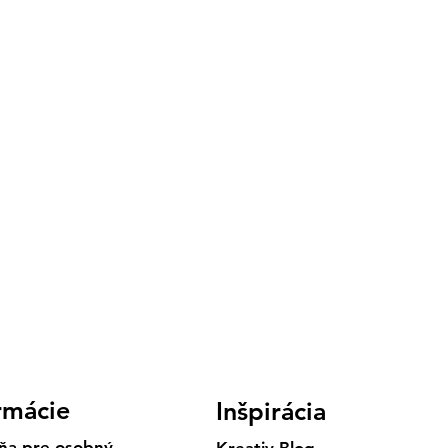
rmácie
Inšpirácia
ňa pre osobný
Kreativ Blog