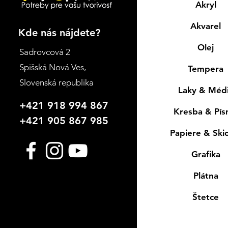
Akryl
Akvarel
Kde nás nájdete?
Olej
Sadrovcová 2
Spišská Nová Ves
,
Tempera
Slovenská republika
Laky & Méd
+421 918 994 867
Kresba & Pí
+421 905 867 985
Papiere & Ski
Grafika
Plátna
Štetce