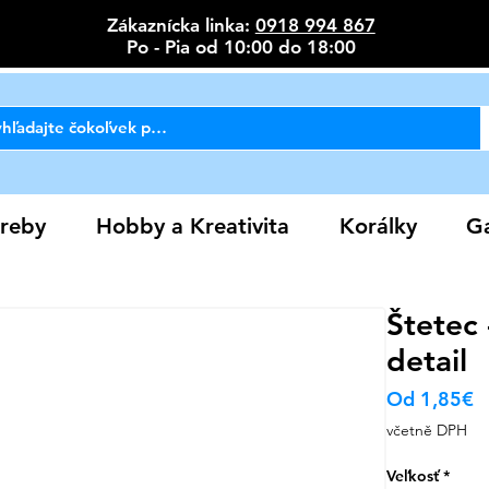
Zákaznícka linka:
0918 994 867
Po - Pia od 10:00 do 18:00
reby
Hobby a Kreativita
Korálky
Ga
Štetec 
detail
Z
Od
1,85€
c
včetně DPH
Veľkosť
*