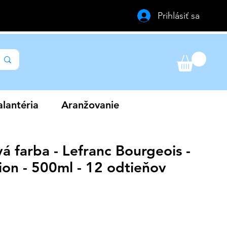
Prihlásiť sa
lantéria
Aranžovanie
á farba - Lefranc Bourgeois -
ion - 500ml - 12 odtieňov
a