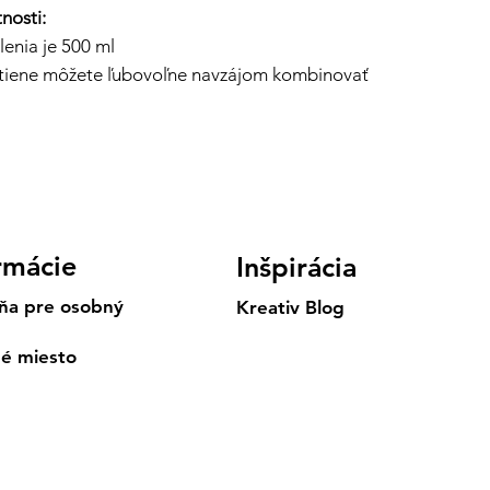
nosti:
enia je 500 ml
tiene môžete ľubovoľne navzájom kombinovať
rmácie
Inšpirácia
ňa pre osobný
Kreativ Blog
né miesto