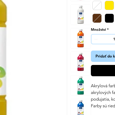
Množství
*
Pridať do 
Akrylová far
akrylových f
podujatia, k
Farby sú rie