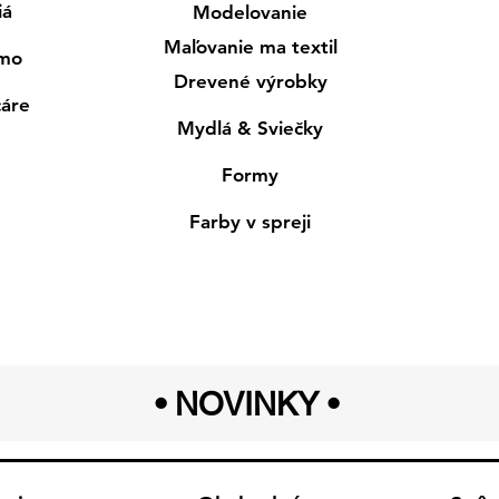
iá
Modelovanie
Maľovanie ma textil
smo
Drevené výrobky
cáre
Mydlá & Sviečky
Formy
Farby v spreji
• NOVINKY
•