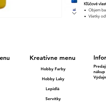
Kľúčové vlast
Objem bal
Všetky od
Info
enu
Kreatívne menu
Predaj
Hobby Farby
nákup
Výdaj
Hobby Laky
Lepidlá
Servítky