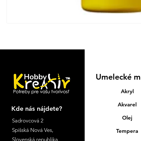
Umelecké m
Akryl
Akvarel
Kde nás nájdete?
Olej
Sadrovcová 2
Spišská Nová Ves
,
Tempera
Slovenská republika