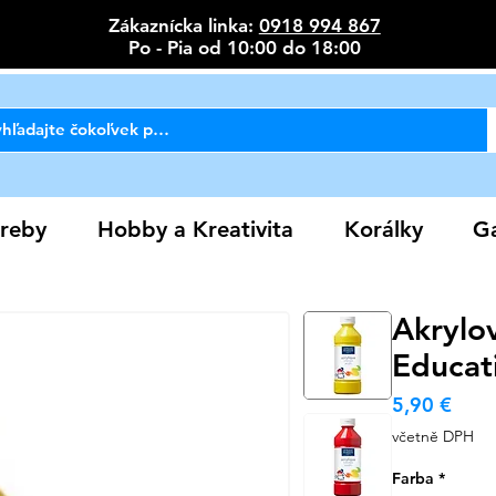
Zákaznícka linka:
0918 994 867
Po - Pia od 10:00 do 18:00
reby
Hobby a Kreativita
Korálky
Ga
Akrylov
Educat
Cen
5,90 €
včetně DPH
Farba
*