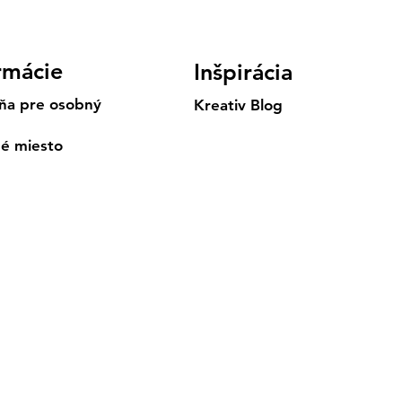
rmácie
Inšpirácia
ňa pre osobný
Kreativ Blog
né miesto