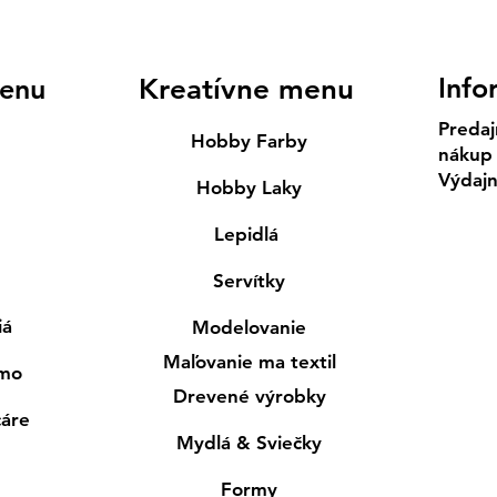
Info
enu
Kreatívne menu
Predaj
Hobby Farby
nákup
Výdaj
Hobby Laky
Lepidlá
Servítky
iá
Modelovanie
Maľovanie ma textil
smo
Drevené výrobky
cáre
Mydlá & Sviečky
Formy