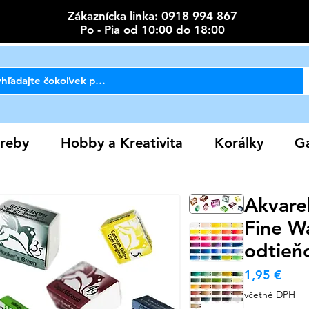
Zákaznícka linka:
0918 994 867
Po - Pia od 10:00 do 18:00
reby
Hobby a Kreativita
Korálky
Ga
Akvarel
Fine Wa
odtieň
Cen
1,95 €
včetně DPH