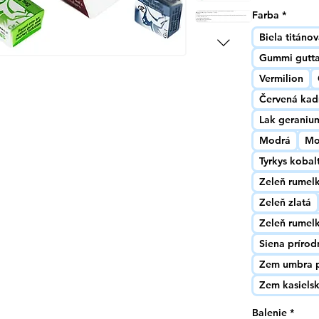
Farba
*
Biela titáno
Gummi gutt
Vermilion
Červená kad
Lak geraniu
Modrá
Mo
Tyrkys kobal
Zeleň rumel
Zeleň zlatá
Zeleň rumel
Siena prírod
Zem umbra p
Zem kasiels
Balenie
*