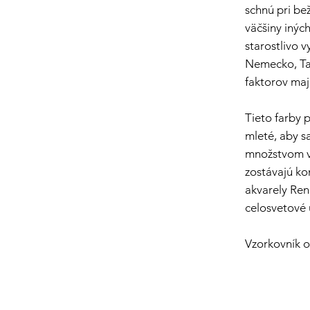
schnú pri bež
väčšiny inýc
starostlivo 
Nemecko, Ta
faktorov maj
Tieto farby 
mleté, aby sa
množstvom vo
zostávajú ko
akvarely Ren
celosvetové 
Vzorkovník 