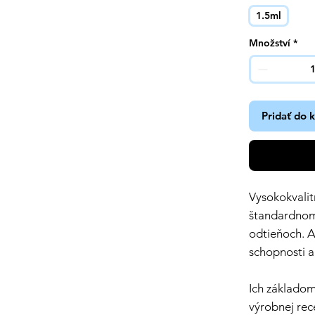
1.5ml
Množství
*
Pridať do 
Vysokokvalit
štandardnom 
odtieňoch. A
schopnosti a
Ich základom
výrobnej rec