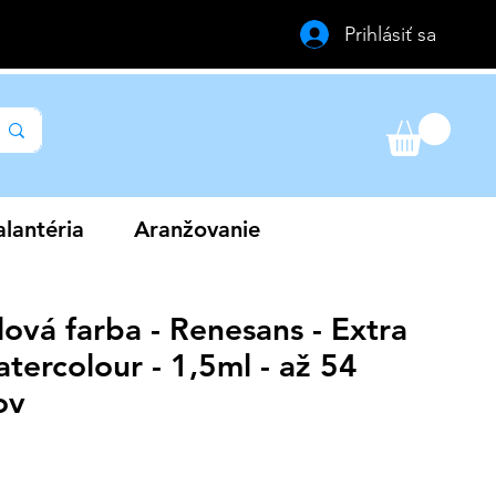
Prihlásiť sa
lantéria
Aranžovanie
ová farba - Renesans - Extra
tercolour - 1,5ml - až 54
ov
a