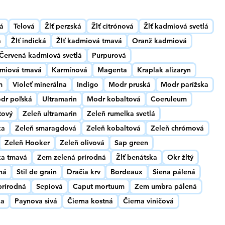
vá
Telová
Žlť perzská
Žlť citrónová
Žlť kadmiová svetlá
a
Žlť indická
Žlť kadmiová tmavá
Oranž kadmiová
Červená kadmiová svetlá
Purpurová
miová tmavá
Karmínová
Magenta
Kraplak alizaryn
m
Violeť minerálna
Indigo
Modr pruská
Modr parížska
dr poľská
Ultramarin
Modr kobaltová
Coeruleum
tový
Zeleň ultramarin
Zeleň rumelka svetlá
ka
Zeleň smaragdová
Zeleň kobaltová
Zeleň chrómová
Zeleň Hooker
Zeleň olivová
Sap green
ka tmavá
Zem zelená prírodná
Žlť benátska
Okr žltý
ná
Stil de grain
Dračia krv
Bordeaux
Siena pálená
rírodná
Sepiová
Caput mortuum
Zem umbra pálená
ka
Paynova sivá
Čierna kostná
Čierna viničová