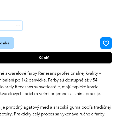
košíka
Kúpiť
né akvarelové farby Renesans profesionálnej kvality v
balení po 1/2 panvičke. Farby sú dostupné až v 54
kvarely Renesans sú svetlostále, majú typické krycie
kvarelových farieb a veľmi príjemne sa s nimi pracuje.
 je prírodný agátový med a arabská guma podľa tradičnej
eptúry. Prakticky celý proces sa vykonáva ručne a farby