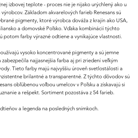
nej izbovej teplote - proces nie je nijako urýchlený ako u
h výrobcov. Základom akvarelových farieb Renesans sú
vybrané pigmenty, ktoré výrobca dováža z krajín ako USA,
liansko a domovské Poľsko. Vďaka kombinácií týchto
ú potom farby výrazné odtiene a vynikajúce vlastnosti.
používajú vysoko koncentrované pigmenty a sú jemne
 zabezpečila najjasnejšia farba aj pri zriedení veľkým
dy. Tieto farby majú najvyššiu úroveň svetlostálosti a
nzistentne brilantné a transparentné. Z týchto dôvodov sú
esans obľúbenou voľbou umelcov v Poľsku a získavajú si
uznanie a rešpekt. Sortiment pozostáva z 54 farieb.
odtieňov a legenda na posledných snímkoch.