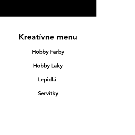
Kreatívne menu
Hobby Farby
Hobby Laky
Lepidlá
Servítky
Modelovanie
Maľovanie ma textil
Drevené výrobky