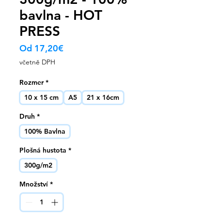
bavlna - HOT
PRESS
Zvýhodněná
Od
17,20€
cena
včetně DPH
Rozmer
*
10 x 15 cm
A5
21 x 16cm
Druh
*
100% Bavlna
Plošná hustota
*
300g/m2
Množství
*