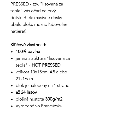
PRESSED - tzv. "lisovaná za
tepla" vás očarí na prvý
dotyk. Biele masívne dosky
obalu bloku možno ľubovoľne
natierať.
Kľúčové vlastnosti:
100% bavlna
jemná štruktúra "lisovaná za
tepla" -
HOT PRESSED
veľkosť 10x15cm, A5 alebo
21x16cm
blok je nalepený na 1 strane
až 24 listov
plošná hustota
300g/m2
Vyrobené vo Francúzsku