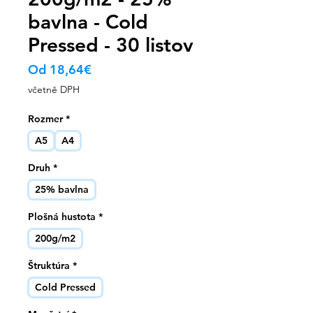
bavlna - Cold
Pressed - 30 listov
Zvýhodněná
Od
18,64€
cena
včetně DPH
Rozmer
*
A5
A4
Druh
*
25% bavlna
Plošná hustota
*
200g/m2
Štruktúra
*
Cold Pressed