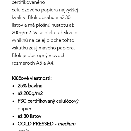
certifikovaného
celulózového papiera najvyššej
kvality. Blok obsahuje až 30
listov a má plošnú hustotu až
200g/m2. Vaše diela tak skvelo
vyniknú na celej ploche tohto
vskutku zaujímavého papiera.
Blok je dostupný v dvoch
rozmeroch A5 a A4.
Kľúčové vlastnosti:
25% bavlna
až 200g/m2
FSC
certifikovaný
celulózový
papier
až 30 listov
COLD PRESSED -
medium