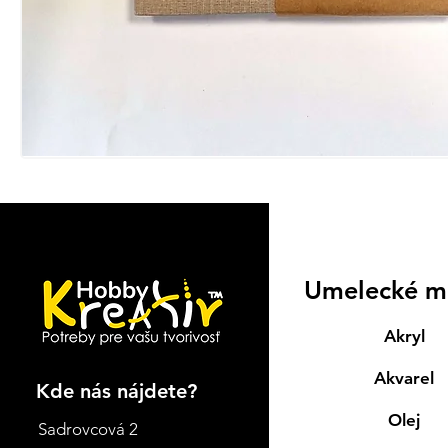
Umelecké m
Akryl
Akvarel
Kde nás nájdete?
Olej
Sadrovcová 2