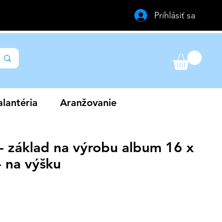
Prihlásiť sa
lantéria
Aranžovanie
- základ na výrobu album 16 x
- na výšku
a