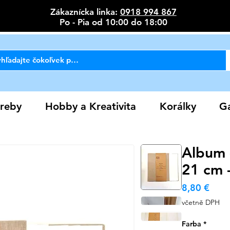
Zákaznícka linka:
0918 994 867
Po - Pia od 10:00 do 18:00
reby
Hobby a Kreativita
Korálky
Ga
Album 
21 cm 
Cen
8,80 €
včetně DPH
Farba
*