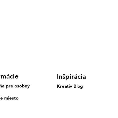
rmácie
Inšpirácia
ňa pre osobný
Kreativ Blog
né miesto