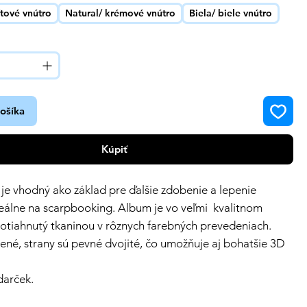
ftové vnútro
Natural/ krémové vnútro
Biela/ biele vnútro
košíka
Kúpiť
je vhodný ako základ pre ďalšie zdobenie a lepenie
Ideálne na scarpbooking. Album je vo veľmi kvalitnom
otiahnutý tkaninou v rôznych farebných prevedeniach.
pené, strany sú pevné dvojité, čo umožňuje aj bohatšie 3D
darček.