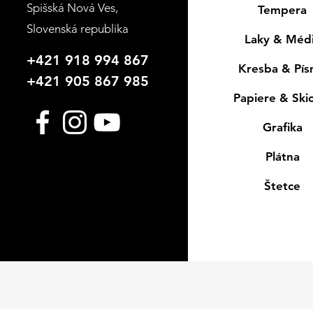
Spišská Nová Ves
,
Tempera
Slovenská republika
Laky & Méd
+421 918 994 867
Kresba & Pí
+421 905 867 985
Papiere & Ski
Grafika
Plátna
Štetce