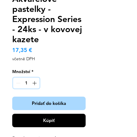
pastelky -
Expression Series
- 24ks - v kovovej
kazete
Cena
17,35 €
včetně DPH
Množství
*
Pridať do košíka
Kúpiť