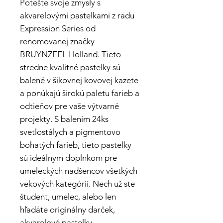
Potešte svoje zmysly s
akvarelovými pastelkami z radu
Expression Series od
renomovanej značky
BRUYNZEEL Holland. Tieto
stredne kvalitné pastelky sú
balené v šikovnej kovovej kazete
a ponúkajú širokú paletu farieb a
odtieňov pre vaše výtvarné
projekty. S balením 24ks
svetlostálych a pigmentovo
bohatých farieb, tieto pastelky
sú ideálnym doplnkom pre
umeleckých nadšencov všetkých
vekových kategórií. Nech už ste
študent, umelec, alebo len
hľadáte originálny darček,
akvarelové pastelky