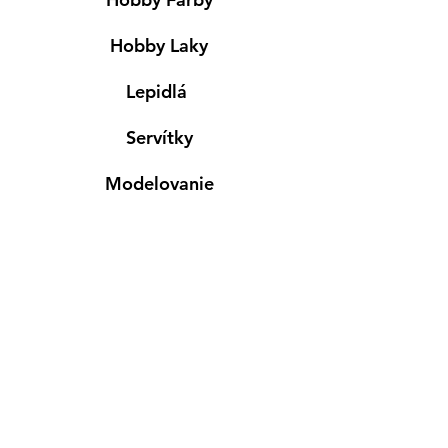
Hobby Laky
Lepidlá
Servítky
Modelovanie
Maľovanie ma textil
Drevené výrobky
Mydlá & Sviečky
Formy
Farby v spreji