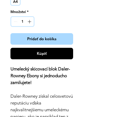
A4
Množství
*
Pridať do košíka
Kúpiť
Umelecký skicovací blok Daler-
Rowney Ebony si jednoducho
zamilujete!
Daler-Rowney získal celosvetovú
reputáciu vďaka
najkvalitnejšiemu umeleckému
papieru, ako je napríklad ten z