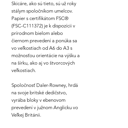
Skicáre, ako sú tieto, sú už roky
stálym spoločníkom umelcov.
Papier s certifikátom FSC®
(FSC-C111372) je k dispozícii v
prírodnom bielom alebo
čiernom prevedení a ponúka sa
vo veľkostiach od A6 do A3 s
možnosťou orientácie na výšku a
na šírku, ako aj vo štvorcových
veľkostiach.
Spoločnosť Daler-Rowney, hrdá
na svoje britské dedičstvo,
vyrába bloky v ebenovom
prevedení v južnom Anglicku vo
Veľkej Británii.