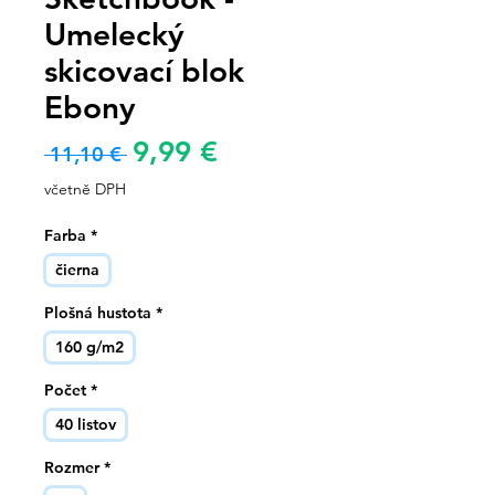
Umelecký
skicovací blok
Ebony
Zvýhodněná
9,99 €
Běžná
 11,10 € 
cena
cena
včetně DPH
Farba
*
čierna
Plošná hustota
*
160 g/m2
Počet
*
40 listov
Rozmer
*