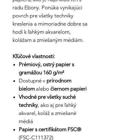
radu Ebony. Ponúka vynikajúci
povrch pre všetky techniky
kreslenia a mimoriadne dobre sa
hodí k ľahkým akvarelom,
kolážam a zmiešaným médiám.
Kľúčové vlastnosti:
Prémiový, ostrý papier s
gramážou 160 g/m²
Dostupné v
prírodnom
bielom
alebo
čiernom papieri
Vhodné pre všetky suché
techniky
, ako aj pre ľahký
akvarel, koláž a zmiešané
médiá
Papier s certifikátom FSC®
(FSC-C111372)