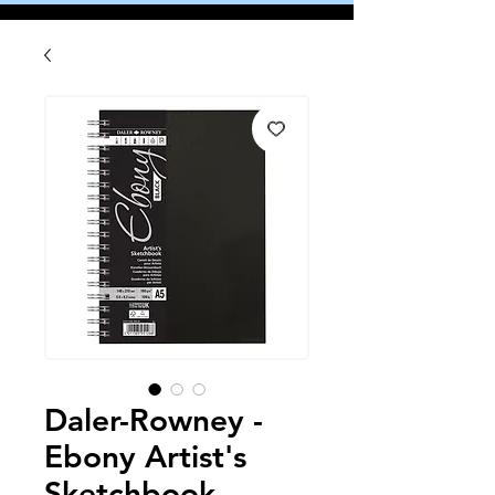
Daler-Rowney -
Ebony Artist's
Sketchbook -