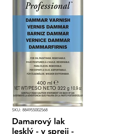
SKU: 884955002568
Damarový lak
lesklý - v spreji -