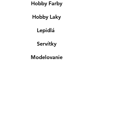
Hobby Farby
Hobby Laky
Lepidlá
Servítky
Modelovanie
Maľovanie ma textil
Drevené výrobky
Mydlá & Sviečky
Formy
Farby v spreji