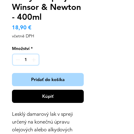
Winsor & Newton
- 400ml
Cena
18,90 €
včetně DPH
Množství
*
Pridať do košíka
Kúpiť
Lesklý damarový lak v spreji
určený na konečnú úpravu
olejových alebo alkydových