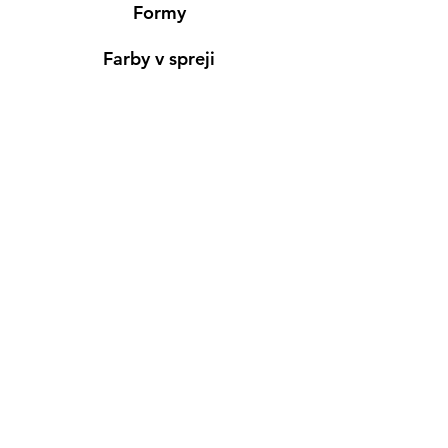
Formy
Farby v spreji
Informácie
Predajňa pre osobný nákup
Výdajné miesto
Inšpirácia
Kreativ Blog
• NOVINKY
•