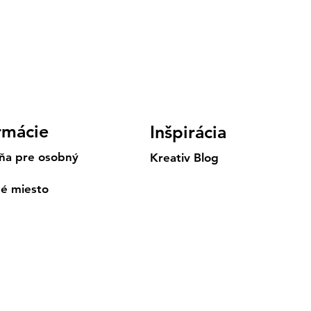
rmácie
Inšpirácia
ňa pre osobný
Kreativ Blog
né miesto