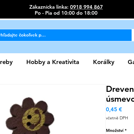
Zákaznícka linka:
0918 994 867
Po - Pia od 10:00 do 18:00
reby
Hobby a Kreativita
Korálky
Ga
Drevená
úsmev
Cen
0,45 €
včetně DPH
Množství
*