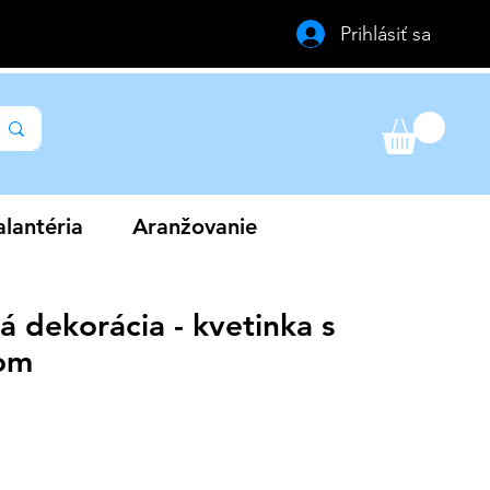
Prihlásiť sa
lantéria
Aranžovanie
 dekorácia - kvetinka s
om
a