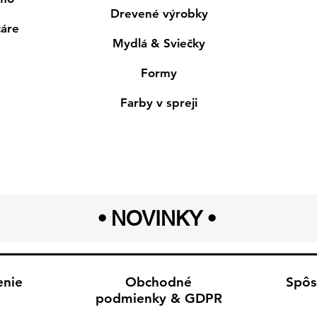
Drevené výrobky
cáre
Mydlá & Sviečky
Formy
Farby v spreji
• NOVINKY
•
enie
Obchodné
Spôs
podmienky & GDPR