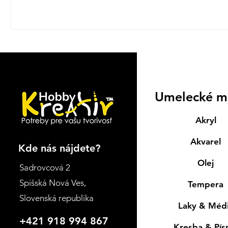
Umelecké m
Akryl
Akvarel
Kde nás nájdete?
Olej
Sadrovcová 2
Spišská Nová Ves
,
Tempera
Slovenská republika
Laky & Méd
+421 918 994 867
Kresba & Pí