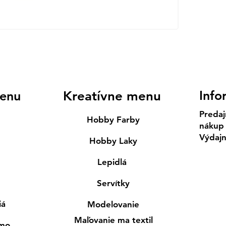
Info
enu
Kreatívne menu
Predaj
Hobby Farby
nákup
Výdaj
Hobby Laky
Lepidlá
Servítky
iá
Modelovanie
Maľovanie ma textil
smo