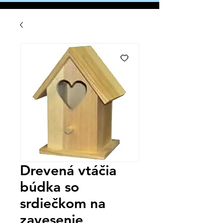
Drevená vtáčia
búdka so
srdiečkom na
zavesenie