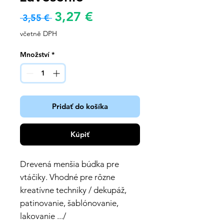
Zvýhodněná
3,27 €
Běžná
 3,55 € 
cena
cena
včetně DPH
Množství
*
Pridať do košíka
Kúpiť
Drevená menšia búdka pre
vtáčiky. Vhodné pre rôzne
kreatívne techniky / dekupáž,
patinovanie, šablónovanie,
lakovanie .../