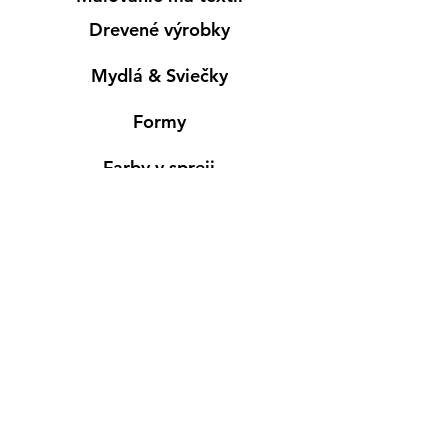
Drevené výrobky
Mydlá & Sviečky
Formy
Farby v spreji
Informácie
Predajňa pre osobný nákup
Výdajné miesto
Inšpirácia
Kreativ Blog