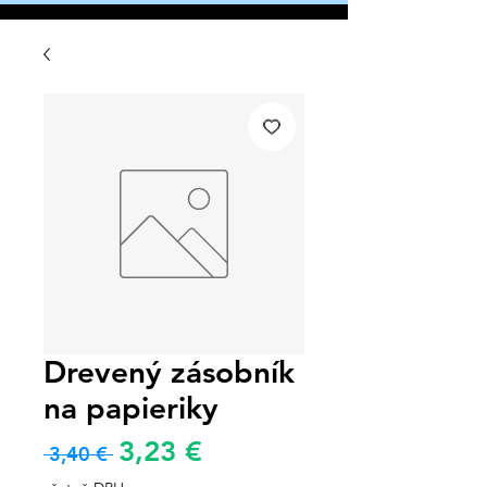
Drevený zásobník
na papieriky
Zvýhodněná
3,23 €
Běžná
 3,40 € 
cena
cena