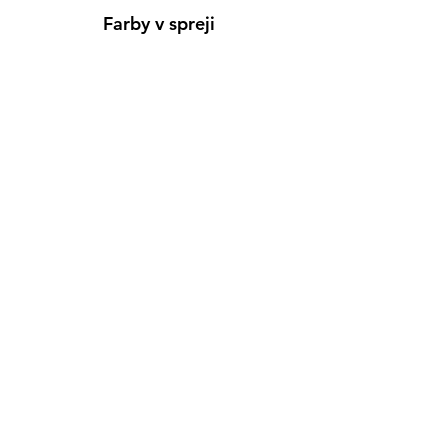
Farby v spreji
Informácie
Predajňa pre osobný nákup
Výdajné miesto
Inšpirácia
Kreativ Blog
• NOVINKY
•