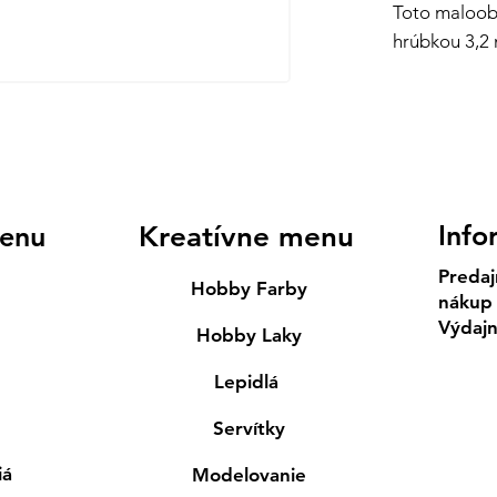
Toto maloobc
hrúbkou 3,2
Info
enu
Kreatívne menu
Predaj
Hobby Farby
nákup
Výdaj
Hobby Laky
Lepidlá
Servítky
iá
Modelovanie