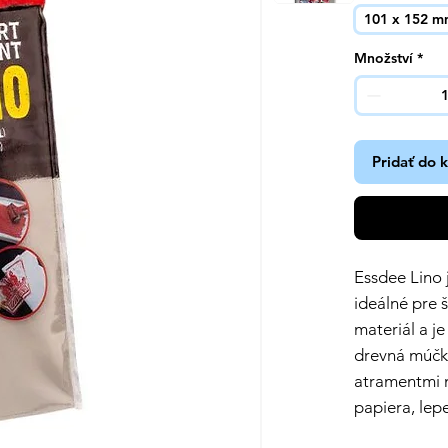
101 x 152 
Množství
*
Pridať do 
Essdee Lino 
ideálné pre 
materiál a je
drevná múčka
atramentmi n
papiera, lepe