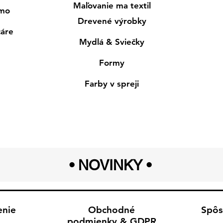
Maľovanie ma textil
smo
Drevené výrobky
cáre
Mydlá & Sviečky
Formy
Farby v spreji
• NOVINKY
•
enie
Obchodné
Spôs
podmienky & GDPR