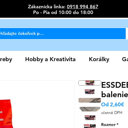
Zákaznícka linka:
0918 994 867
Po - Pia od 10:00 do 18:00
reby
Hobby a Kreativita
Korálky
Ga
ESSDEE 
baleni
Z
Od
2,60€
c
včetně DPH
Rozmer
*