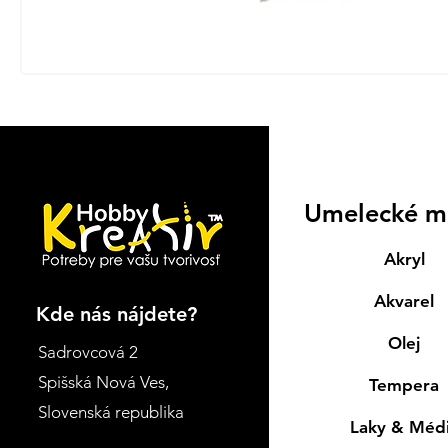
Umelecké m
Akryl
Akvarel
Kde nás nájdete?
Olej
Sadrovcová 2
Spišská Nová Ves
,
Tempera
Slovenská republika
Laky & Méd