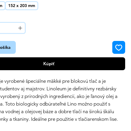
mm
152 x 203 mm
košíka
Kúpiť
je vyrobené špeciálne mäkké pre blokovú tlač a je
študentov aj majstrov. Linoleum je definitívny rezbársky
 vyrobený z prírodných ingrediencií, ako je ľanový olej a
. Toto biologicky odbúrateľné Lino možno použiť s
a vodnej a olejovej báze a dobre tlačí na širokú škálu
nky a tkaniny. Ideálne pre použitie v tlačiarenskom lise.