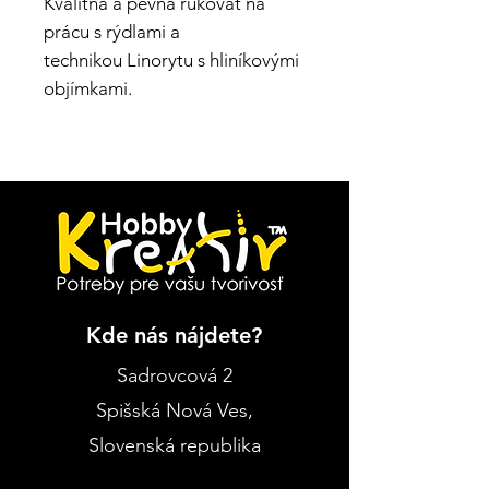
Kvalitná a pevná rukoväť na
prácu s rýdlami a
technikou Linorytu s hliníkovými
objímkami.
Kde nás nájdete?
Sadrovcová 2
Spišská Nová Ves
,
Slovenská republika