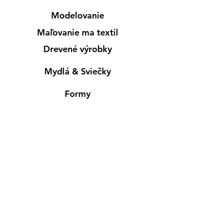
Modelovanie
Maľovanie ma textil
Drevené výrobky
Mydlá & Sviečky
Formy
Farby v spreji
Informácie
Predajňa pre osobný nákup
Výdajné miesto