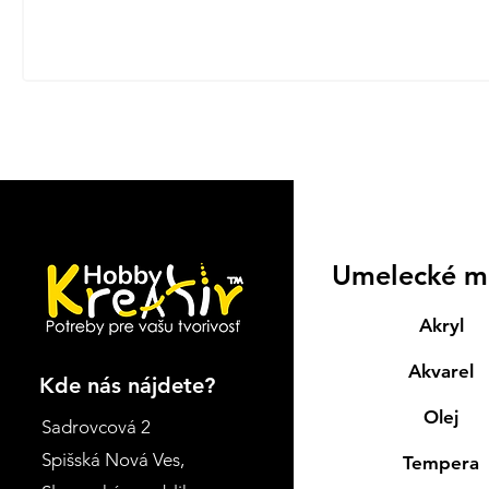
Umelecké m
Akryl
Akvarel
Kde nás nájdete?
Olej
Sadrovcová 2
Spišská Nová Ves
,
Tempera