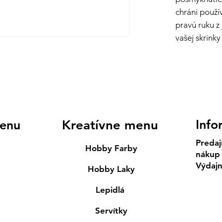
chráni použí
pravú ruku z
vašej skrink
Info
enu
Kreatívne menu
Predaj
Hobby Farby
nákup
Výdaj
Hobby Laky
Lepidlá
Servítky