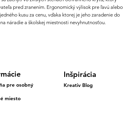
vateľa pred zranením. Ergonomický výlisok pre ľavú alebo
 jedného kusu za cenu, vďaka ktorej je jeho zaradenie do
y na náradie a školskej miestnosti nevyhnutnosťou.
rmácie
Inšpirácia
ňa pre osobný
Kreativ Blog
né miesto