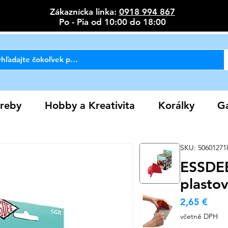
Zákaznícka linka:
0918 994 867
Po - Pia od 10:00 do 18:00
reby
Hobby a Kreativita
Korálky
Ga
SKU: 50601271
ESSDEE
plastov
Cen
2,65 €
včetně DPH