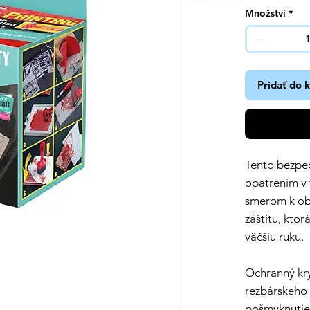
Množství
*
Pridať do 
Tento bezpe
opatrením v 
smerom k obm
záštitu, kto
väčšiu ruku.
Ochranný kry
rezbárskeho 
pošmyknutie 