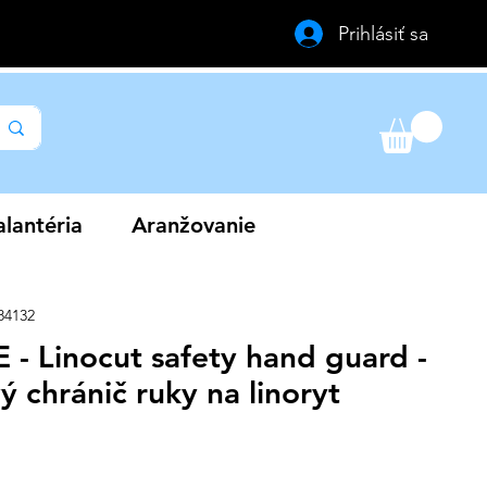
Prihlásiť sa
lantéria
Aranžovanie
84132
 - Linocut safety hand guard -
ý chránič ruky na linoryt
a