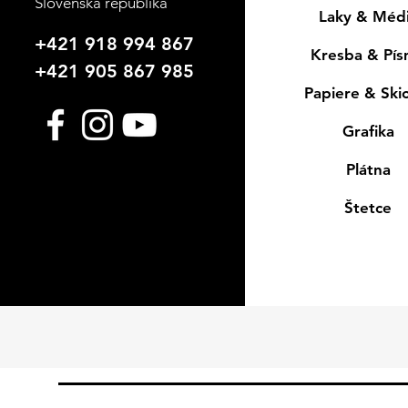
Slovenská republika
Laky & Méd
+421 918 994 867
Kresba & Pí
+421 905 867 985
Papiere & Ski
Grafika
Plátna
Štetce