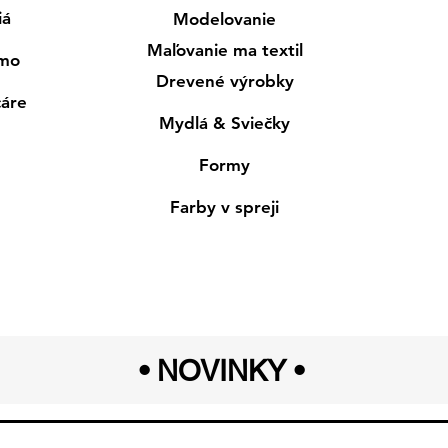
iá
Modelovanie
Maľovanie ma textil
smo
Drevené výrobky
cáre
Mydlá & Sviečky
Formy
Farby v spreji
• NOVINKY
•