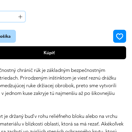
košíka
Kúpiť
čnostný chránič rúk je základným bezpečnostným
triedach. Prirodzeným inštinktom je viesť reznú drážku
edzujúcej ruke držiacej obrobok, preto sme vytvorili
rá v jednom kuse zakryje tú najmenšiu až po šikovnejšiu
t je držaný buď v rohu reliéfneho bloku alebo na vrchu
materiálu v blízkosti oblasti, ktorá sa má rezať. Akékoľvek
sa zachytí vo zvislých stenách ochranného krytu, ktorý