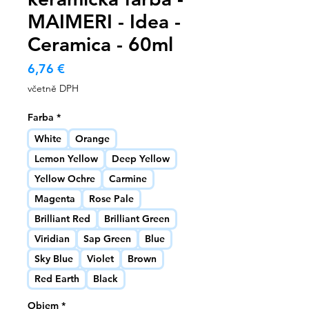
MAIMERI - Idea -
Ceramica - 60ml
Cena
6,76 €
včetně DPH
Farba
*
White
Orange
Lemon Yellow
Deep Yellow
Yellow Ochre
Carmine
Magenta
Rose Pale
Brilliant Red
Brilliant Green
Viridian
Sap Green
Blue
Sky Blue
Violet
Brown
Red Earth
Black
Objem
*