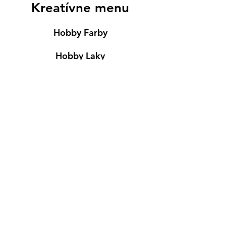
Kreatívne menu
Hobby Farby
Hobby Laky
Lepidlá
Servítky
Modelovanie
Maľovanie ma textil
Drevené výrobky
Mydlá & Sviečky
Formy