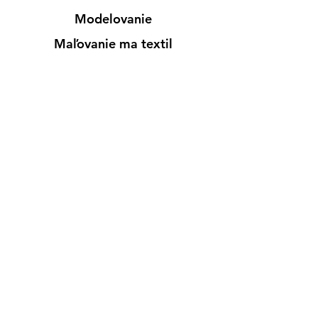
Modelovanie
Maľovanie ma textil
Drevené výrobky
Mydlá & Sviečky
Formy
Farby v spreji
Informácie
Predajňa pre osobný nákup
Výdajné miesto