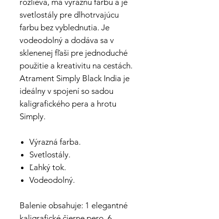
rozlieva, má výraznú farbu a je
svetlostály pre dlhotrvajúcu
farbu bez vyblednutia. Je
vodeodolný a dodáva sa v
sklenenej fľaši pre jednoduché
použitie a kreativitu na cestách.
Atrament Simply Black India je
ideálny v spojení so sadou
kaligrafického pera a hrotu
Simply.
Výrazná farba.
Svetlostály.
Ľahký tok.
Vodeodolný.
Balenie obsahuje: 1 elegantné
kaligrafické čierne pero, 6