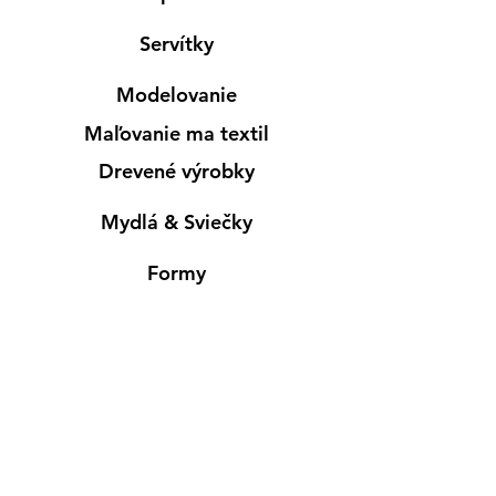
Servítky
Modelovanie
Maľovanie ma textil
Drevené výrobky
Mydlá & Sviečky
Formy
Farby v spreji
Informácie
Predajňa pre osobný nákup
Výdajné miesto