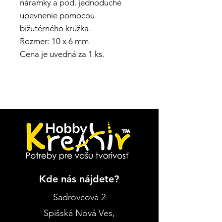
náramky a pod. jednoduché
upevnenie pomocou
bižutérného krúžka.
Rozmer: 10 x 6 mm
Cena je uvedná za 1 ks.
Kde nás nájdete?
Sadrovcová 2
Spišská Nová Ves
,