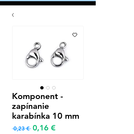
Komponent -
zapínanie
karabínka 10 mm
Zvýhodněná
0,16 €
Běžná
 0,23 € 
cena