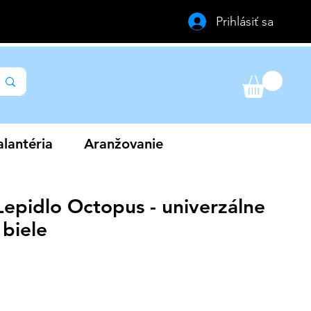
Prihlásiť sa
lantéria
Aranžovanie
Lepidlo Octopus - univerzálne
 biele
výhodněná
ena