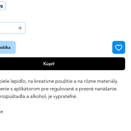
0g
košíka
Kúpiť
iele lepidlo, na kreativne použitie a na rôzne materiály.
penie s aplikátorom pre regulované a presné nanášanie.
ozpúštadla a alkohol, je vyprateľné.
e
ie