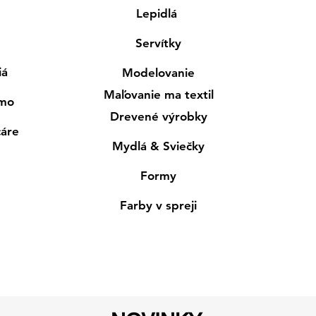
Lepidlá
Servítky
iá
Modelovanie
Maľovanie ma textil
smo
Drevené výrobky
cáre
Mydlá & Sviečky
Formy
Farby v spreji