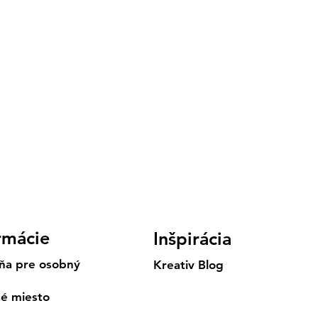
rmácie
Inšpirácia
ňa pre osobný
Kreativ Blog
né miesto