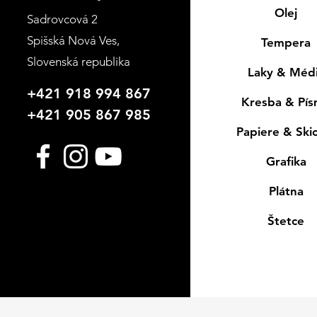
Olej
Sadrovcová 2
Spišská Nová Ves
,
Tempera
Slovenská republika
Laky & Méd
+421 918 994 867
Kresba & Pí
+421 905 867 985
Papiere & Ski
Grafika
Plátna
Štetce