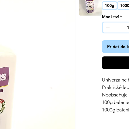
100g
100
Množství
*
Pridať do 
Univerzálne b
Praktické le
Neobsahuje r
100g baleni
1000g balen