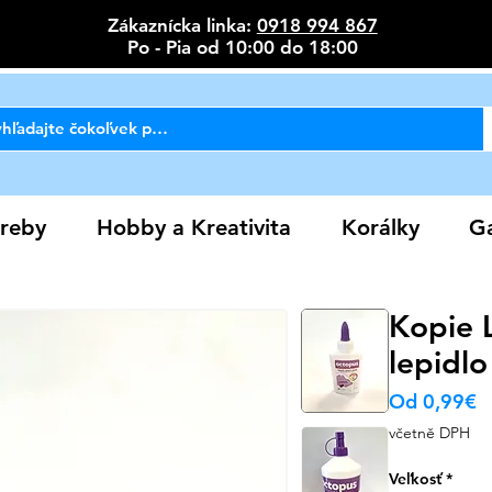
Zákaznícka linka:
0918 994 867
Po - Pia od 10:00 do 18:00
reby
Hobby a Kreativita
Korálky
Ga
Kopie 
lepidlo
Z
Od
0,99€
c
včetně DPH
Veľkosť
*