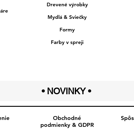
Drevené výrobky
cáre
Mydlá & Sviečky
Formy
Farby v spreji
• NOVINKY
•
enie
Obchodné
Spôs
podmienky & GDPR