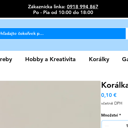
Zákaznícka linka:
0918 994 867
Po - Pia od 10:00 do 18:00
reby
Hobby a Kreativita
Korálky
Ga
Korálka
Cen
0,10 €
včetně DPH
Množství
*