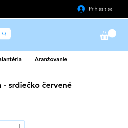
Prihlásiť sa
lantéria
Aranžovanie
 - srdiečko červené
a