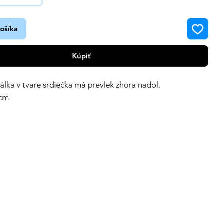
košíka
Kúpiť
álka v tvare srdiečka má prevlek zhora nadol.
 cm