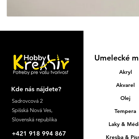
Umelecké m
Akryl
Akvarel
Kde nás nájdete?
Olej
Sadrovcová 2
Spišská Nová Ves
,
Tempera
Slovenská republika
Laky & Méd
+421 918 994 867
Kresba & Pí