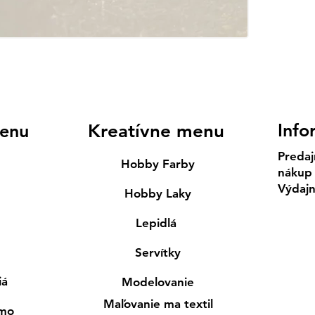
Info
enu
Kreatívne menu
Predaj
Hobby Farby
nákup
Výdaj
Hobby Laky
Lepidlá
Servítky
iá
Modelovanie
Maľovanie ma textil
smo