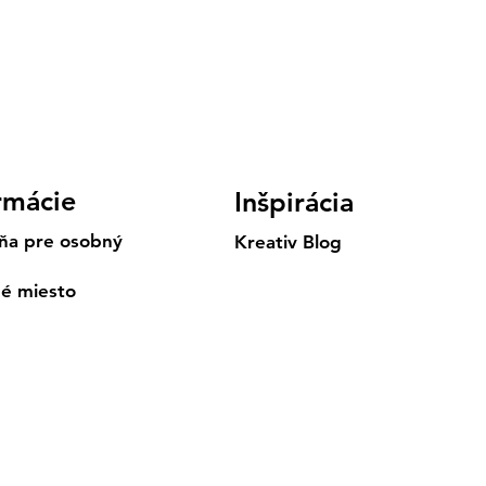
rmácie
Inšpirácia
ňa pre osobný
Kreativ Blog
né miesto