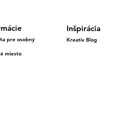
rmácie
Inšpirácia
ňa pre osobný
Kreativ Blog
né miesto