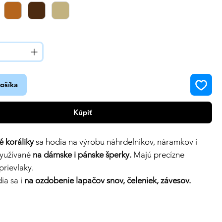
košíka
Kúpiť
é koráliky
sa hodia na výrobu náhrdelníkov, náramkov i
využívané
na dámske i pánske šperky.
Majú precízne
rievlaky.
dia sa i
na ozdobenie lapačov snov, čeleniek, závesov.