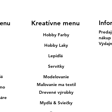
Info
enu
Kreatívne menu
Predaj
Hobby Farby
nákup
Výdaj
Hobby Laky
Lepidlá
Servítky
iá
Modelovanie
Maľovanie ma textil
smo
Drevené výrobky
cáre
Mydlá & Sviečky