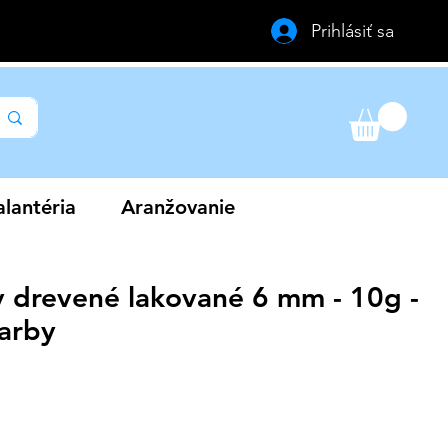
Prihlásiť sa
lantéria
Aranžovanie
y drevené lakované 6 mm - 10g -
farby
a