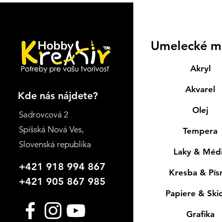
Umelecké m
Akryl
Akvarel
Kde nás nájdete?
Olej
Sadrovcová 2
Spišská Nová Ves
,
Tempera
Slovenská republika
Laky & Méd
+421 918 994 867
Kresba & Pí
+421 905 867 985
Papiere & Ski
Grafika