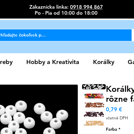
Zákaznícka linka:
0918 994 867
Po - Pia od 10:00 do 18:00
reby
Hobby a Kreativita
Korálky
Ga
Korálk
rôzne 
Cen
0,79 €
včetně DPH
Farba
*