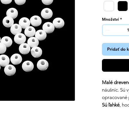
Množství
*
Pridať do 
Malé dreven
náušníc. Sú 
opracované p
Sú ľahké
, ho