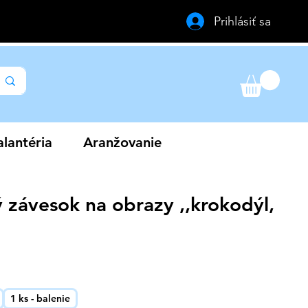
Prihlásiť sa
lantéria
Aranžovanie
 závesok na obrazy ,,krokodýl,
a
1 ks - balenie