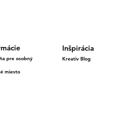
rmácie
Inšpirácia
ňa pre osobný
Kreativ Blog
né miesto