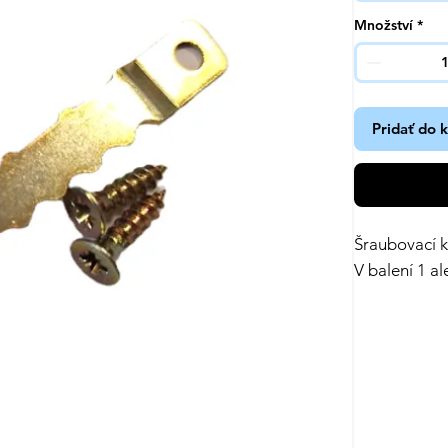
Množství
*
Pridať do 
Šraubovací 
V balení 1 a