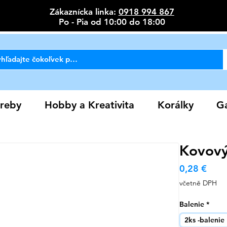
Zákaznícka linka:
0918 994 867
Po - Pia od 10:00 do 18:00
reby
Hobby a Kreativita
Korálky
Ga
Kovový
Cen
0,28 €
včetně DPH
Balenie
*
2ks -balenie