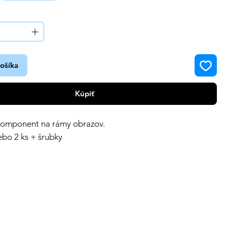
košíka
Kúpiť
komponent na rámy obrazov.
lebo 2 ks + šrubky