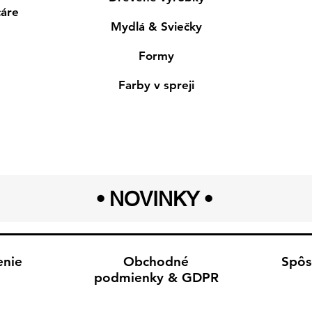
cáre
Mydlá & Sviečky
Formy
Farby v spreji
• NOVINKY
•
enie
Obchodné
Spôs
podmienky & GDPR