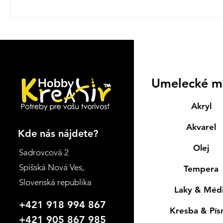
Umelecké m
Akryl
Akvarel
Kde nás nájdete?
Olej
Sadrovcová 2
Spišská Nová Ves
,
Tempera
Slovenská republika
Laky & Méd
+421 918 994 867
Kresba & Pí
+421 905 867 985