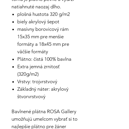
natiahnuté naozaj dlho.
plošná hustota 320 g/m2
biely akrylový šepot
masívny borovicový rám
15x35 mm pre menšie
formáty a 18x45 mm pre
väčšie formáty
Plátno: čistá 100% bavlna
Extra jemná zrnitosť
(320g/m2)
Vrstvy: trojvrstvový
Základný náter: akrylový
štvorvrstvový
Bavlnené plátna ROSA Gallery
umožňujú umelcom vybrať si to
najlepšie plátno pre žáner