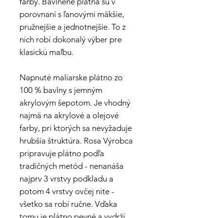
farby. Bavlnené plátna sú v
porovnaní s ľanovými mäkšie,
pružnejšie a jednotnejšie. To z
nich robí dokonalý výber pre
klasickú maľbu.
Napnuté maliarske plátno zo
100 % bavlny s jemným
akrylovým šepotom. Je vhodný
najmä na akrylové a olejové
farby, pri ktorých sa nevyžaduje
hrubšia štruktúra. Rosa Výrobca
pripravuje plátno podľa
tradičných metód - nenanáša
najprv 3 vrstvy podkladu a
potom 4 vrstvy ovčej nite -
všetko sa robí ručne. Vďaka
tomu je plátno pevné a vydrží