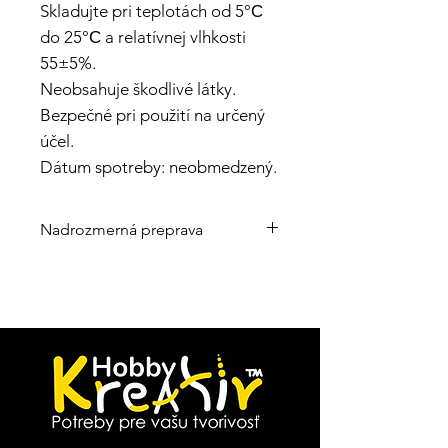
Skladujte pri teplotách od 5°С
do 25°С a relatívnej vlhkosti
55±5%.
Neobsahuje škodlivé látky.
Bezpečné pri použití na určený
účel.
Dátum spotreby: neobmedzený.
Nadrozmerná preprava
Pre tento produkt môže byť
uplatnená výnimka z prepravy. Po
zakúpení produktu môžu byť
účtované ďalšie poplatky za dopravu.
O dodatočných poplatkoch budete
informovaný e-mailom alebo
telefonicky.