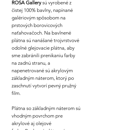
ROSA Gallery
sú vyrobené z
čistej 100% bavlny, napínané
galériovým spôsobom na
prstových borovicových
naťahovačoch.
Na bavlnené
plátna sú nanášané trojvrstvové
odolné glejovacie plátna, aby
sme zabránili prenikaniu farby
na zadnú stranu, a
napenetrované sú akrylovým
základným náterom, ktorý po
zaschnutí vytvorí pevný pružný
film.
Plátna so základným náterom sú
vhodným povrchom pre
akrylové aj olejové