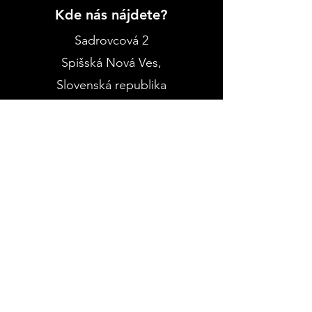
Kde nás nájdete?
Sadrovcová 2
Spišská Nová Ves
,
Slovenská republika
+421 918 994 867
+421 905 867 985
Kreatívne menu