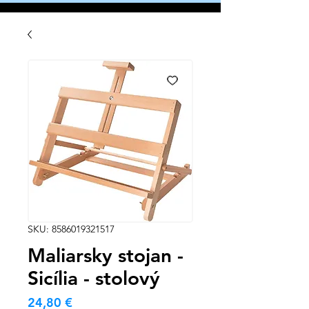
SKU: 8586019321517
Maliarsky stojan -
Sicília - stolový
Cena
24,80 €