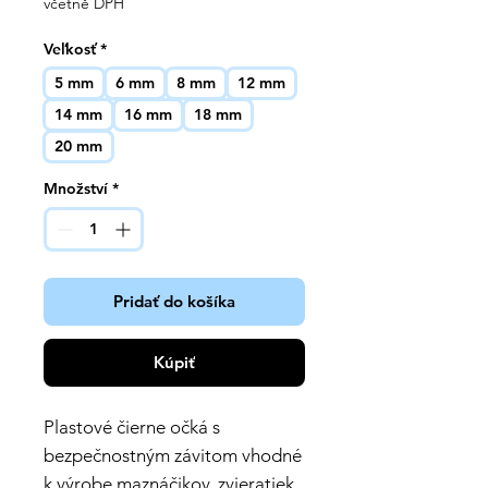
včetně DPH
Veľkosť
*
5 mm
6 mm
8 mm
12 mm
14 mm
16 mm
18 mm
20 mm
Množství
*
Pridať do košíka
Kúpiť
Plastové čierne očká s
bezpečnostným závitom vhodné
k výrobe maznáčikov, zvieratiek,