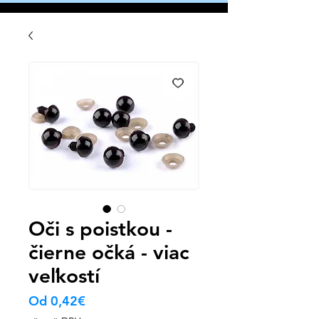
Oči s poistkou -
čierne očká - viac
veľkostí
Zvýhodněná
Od
0,42€
cena