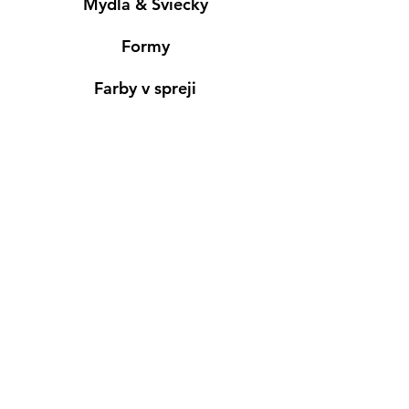
Mydlá & Sviečky
Formy
Farby v spreji
Informácie
Predajňa pre osobný nákup
Výdajné miesto
Inšpirácia
Kreativ Blog
• NOVINKY
•