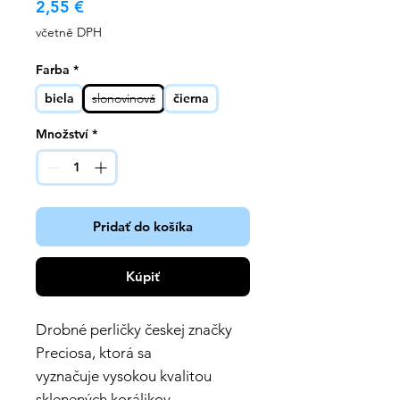
Cena
2,55 €
včetně DPH
Farba
*
biela
slonovinová
čierna
Množství
*
Pridať do košíka
Kúpiť
Drobné perličky českej značky
Preciosa, ktorá sa
vyznačuje vysokou kvalitou
sklenených korálikov,