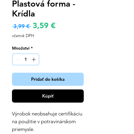
Plastová forma -
Krídla
Zvýhodněná
3,59 €
Běžná
 3,99 € 
cena
cena
včetně DPH
Množství
*
Pridať do košíka
Kúpiť
Výrobok neobsahuje certifikáciu
na použitie v potravinárskom
priemysle.