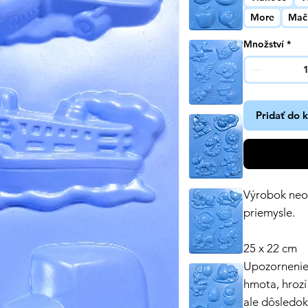
More
Mač
Množství
*
Pridať do 
Výrobok neob
priemysle.
25 x 22 cm
Upozornenie!
hmota, hrozí
ale dôsledo