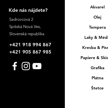
Akvarel
Kde nás nájdete?
Olej
Sadrovcová 2
Spišská Nová Ves
,
Tempera
Slovenská republika
Laky & Méd
+421 918 994 867
Kresba & Pí
+421 905 867 985
Papiere & Ski
Grafika
Plátna
Štetce