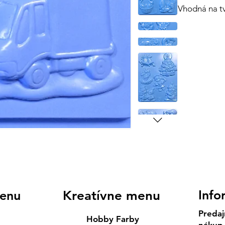
Vhodná na t
Info
enu
Kreatívne menu
Predaj
Hobby Farby
nákup