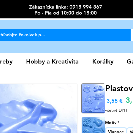
Zákaznícka linka:
0918 994 867
Po - Pia od 10:00 do 18:00
reby
Hobby a Kreativita
Korálky
Ga
Plasto
3
Bě
 3,55 € 
cen
včetně DPH
Motív
*
Vianoce
V