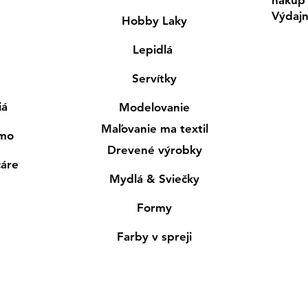
Výdaj
Hobby Laky
Lepidlá
Servítky
iá
Modelovanie
Maľovanie ma textil
smo
Drevené výrobky
cáre
Mydlá & Sviečky
Formy
Farby v spreji