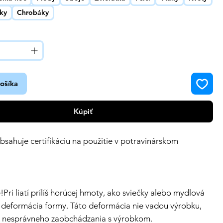
ky
Chrobáky
košíka
Kúpiť
sahuje certifikáciu na použitie v potravinárskom
Pri liatí prílíš horúcej hmoty, ako sviečky alebo mydlová
 deformácia formy. Táto deformácia nie vadou výrobku,
k nesprávneho zaobchádzania s výrobkom.