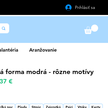
Prihlásiť sa
lantéria
Aranžovanie
vá forma modrá - rôzne motívy
Zvýhodněná
,37 €
žná
cena
a
eľká noc
Plody
Stroje
Zvieratká
Psíci
Vtáky
Kvety