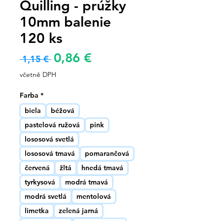
Quilling - prúžky
10mm balenie
120 ks
Zvýhodněná
0,86 €
Běžná
 1,15 € 
cena
cena
včetně DPH
Farba
*
biela
béžová
pastelová ružová
pink
lososová svetlá
lososová tmavá
pomarančová
červená
žltá
hnedá tmavá
tyrkysová
modrá tmavá
modrá svetlá
mentolová
limetka
zelená jarná