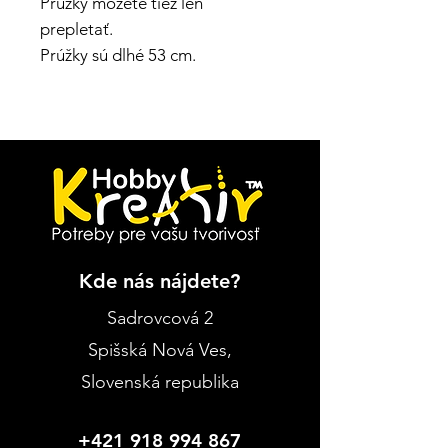
Prúžky môžete tiež len
prepletať.
Prúžky sú dlhé 53 cm.
Kde nás nájdete?
Sadrovcová 2
Spišská Nová Ves
,
Slovenská republika
+421 918 994 867