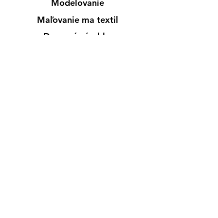
Modelovanie
Maľovanie ma textil
Drevené výrobky
Mydlá & Sviečky
Formy
Farby v spreji
Informácie
Predajňa pre osobný nákup
Výdajné miesto
Inšpirácia