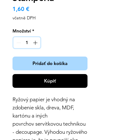
Cena
1,60 €
včetně DPH
Množství
*
Pridať do košíka
Kúpiť
Ryžový papier je vhodný na
zdobenie skla, dreva, MDF,
kartónu a iných
povrchov servítkovou technikou
- decoupage. Výhodou ryžového