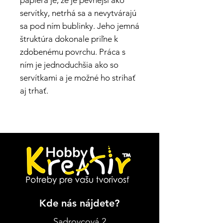
papiera je, že je pevnejší ako
servítky, netrhá sa a nevytvárajú
sa pod ním bublinky. Jeho jemná
štruktúra dokonale priľne k
zdobenému povrchu. Práca s
ním je jednoduchšia ako so
servítkami a je možné ho strihať
aj trhať.
Kde nás nájdete?
Sadrovcová 2