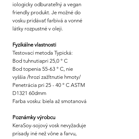
iologicky odburateľný a vegan
friendly produkt. Je možné do
vosku pridávať farbivá a vonné
látky rozpustné v oleji.
Fyzikálne vlastnosti
Testovací metoda Typická:
Bod tuhnutiapri 25,0 ° C
Bod topenia 55-63 ° C, nie
vyššia /hrozí zažltnutie hmoty/
Penetrácia pri 25 - 40 ° C ASTM
D1321 60dmm
Farba vosku: biela až smotanová
Poznámky výrobcu
KeraSoy-sojový vosk nevyžaduje
prísady iné než vône a farvu,