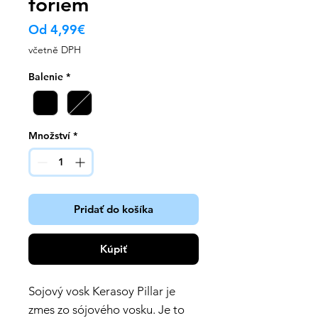
foriem
Zvýhodněná
Od
4,99€
cena
včetně DPH
Balenie
*
Množství
*
Pridať do košíka
Kúpiť
Sojový vosk Kerasoy Pillar je
zmes zo sójového vosku. Je to