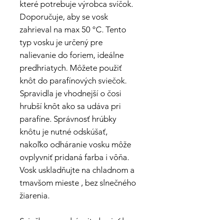
které potrebuje výrobca svíčok.
Doporučuje, aby se vosk
zahrieval na max 50 °C. Tento
typ vosku je určený pre
nalievanie do foriem, ideálne
predhriatych. Môžete použiť
knôt do parafínových sviečok.
Spravidla je vhodnejší o čosi
hrubší knôt ako sa udáva pri
parafíne. Správnosť hrúbky
knôtu je nutné odskúšať,
nakoľko odháranie vosku môže
ovplyvniť pridaná farba i vôňa.
Vosk uskladňujte na chladnom a
tmavšom mieste , bez slnečného
žiarenia.