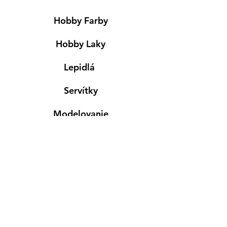
Hobby Farby
Hobby Laky
Lepidlá
Servítky
Modelovanie
Maľovanie ma textil
Drevené výrobky
Mydlá & Sviečky
Formy
Farby v spreji