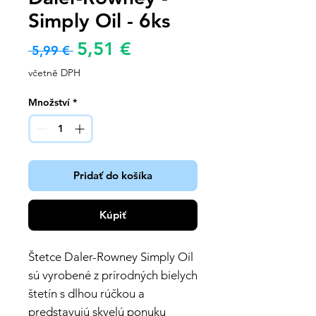
Simply Oil - 6ks
Zvýhodněná
5,51 €
Běžná
 5,99 € 
cena
cena
včetně DPH
Množství
*
Pridať do košíka
Kúpiť
Štetce Daler-Rowney Simply Oil
sú vyrobené z prírodných bielych
štetín s dlhou rúčkou a
predstavujú skvelú ponuku