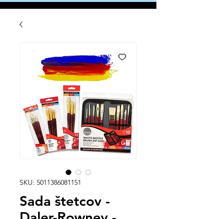
SKU: 5011386081151
Sada štetcov -
Daler-Rowney -