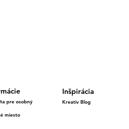
rmácie
Inšpirácia
ňa pre osobný
Kreativ Blog
né miesto