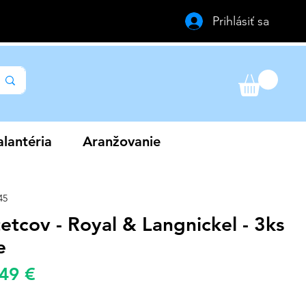
Prihlásiť sa
lantéria
Aranžovanie
45
etcov - Royal & Langnickel - 3ks
e
Zvýhodněná
,49 €
žná
cena
a