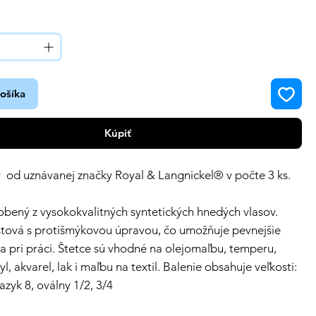
košíka
Kúpiť
 od uznávanej značky Royal & Langnickel® v počte 3 ks.
robený z vysokokvalitných syntetických hnedých vlasov.
stová s protišmýkovou úpravou, čo umožňuje pevnejšie
ca pri práci. Štetce sú vhodné na olejomaľbu, temperu,
l, akvarel, lak i maľbu na textil. Balenie obsahuje veľkosti:
azyk 8, oválny 1/2, 3/4