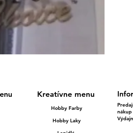
Info
enu
Kreatívne menu
Predaj
Hobby Farby
nákup
Výdaj
Hobby Laky
Lepidlá