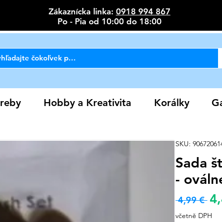
Zákaznícka linka:
0918 994 867
Po - Pia od 10:00 do 18:00
reby
Hobby a Kreativita
Korálky
Ga
SKU: 90672061
Sada št
- ováln
4
Bě
 4,99 € 
cen
včetně DPH