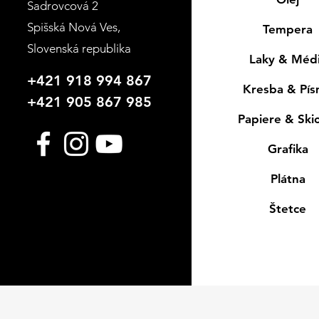
Sadrovcová 2
Spišská Nová Ves
,
Tempera
Slovenská republika
Laky & Méd
+421 918 994 867
Kresba & Pí
+421 905 867 985
Papiere & Ski
Grafika
Plátna
Štetce