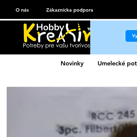
O nás
Zákaznícka podpora
Novinky
Umelecké pot