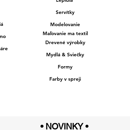
Servítky
iá
Modelovanie
Maľovanie ma textil
smo
Drevené výrobky
cáre
Mydlá & Sviečky
Formy
Farby v spreji
• NOVINKY
•