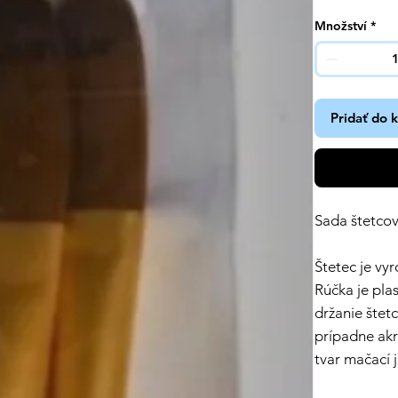
Množství
*
Pridať do 
Sada štetcov
Štetec je vy
Rúčka je pla
držanie štet
prípadne akry
tvar mačací j