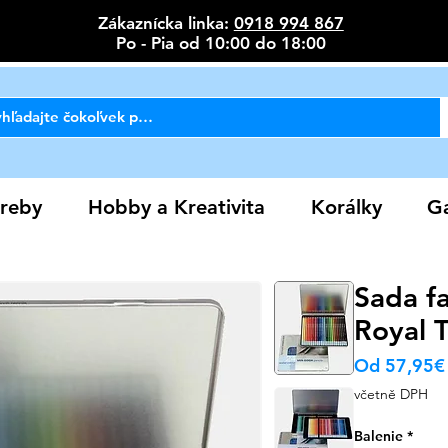
Zákaznícka linka:
0918 994 867
Po - Pia od 10:00 do 18:00
reby
Hobby a Kreativita
Korálky
Ga
Sada f
Royal 
Od
57,95€
včetně DPH
Balenie
*