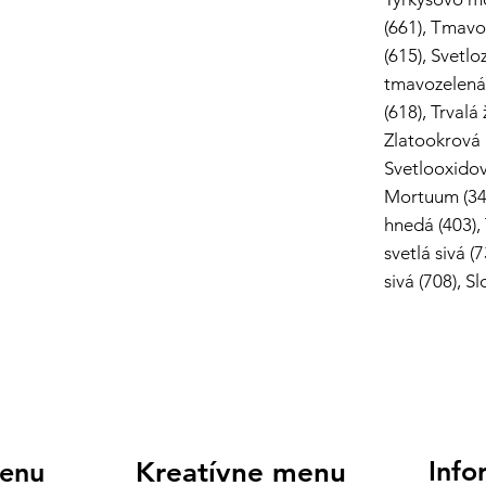
(661), Tmavo
(615), Svetl
tmavozelená (
(618), Trvalá
Zlatookrová (
Svetlooxidov
Mortuum (343
hnedá (403), 
svetlá sivá 
sivá (708), S
Info
enu
Kreatívne menu