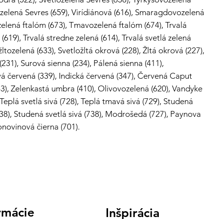
zelená Sevres (659), Virídiánová (616), Smaragdovozelená
ozelená ftalóm (673), Tmavozelená ftalóm (674), Trvalá
619), Trvalá stredne zelená (614), Trvalá svetlá zelená
 žltozelená (633), Svetložltá okrová (228), Žltá okrová (227),
231), Surová sienna (234), Pálená sienna (411),
á červená (339), Indická červená (347), Červená Caput
), Zelenkastá umbra (410), Olivovozelená (620), Vandyke
Teplá svetlá sivá (728), Teplá tmavá sivá (729), Studená
(738), Studená svetlá sivá (738), Modrošedá (727), Paynova
lonovinová čierna (701).
rmácie
Inšpirácia