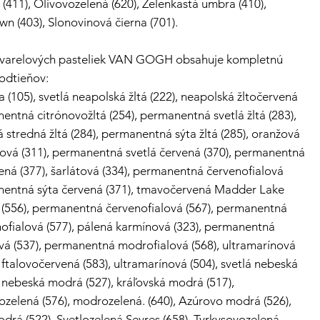
 (411), Olivovozelená (620), Zelenkastá umbra (410),
n (403), Slonovinová čierna (701).
kvarelových pasteliek VAN GOGH obsahuje kompletnú
 odtieňov:
a (105), svetlá neapolská žltá (222), neapolská žltočervená
nentná citrónovožltá (254), permanentná svetlá žltá (283),
stredná žltá (284), permanentná sýta žltá (285), oranžová
ková (311), permanentná svetlá červená (370), permanentná
ená (377), šarlátová (334), permanentná červenofialová
anentná sýta červená (371), tmavočervená Madder Lake
vá (556), permanentná červenofialová (567), permanentná
nofialová (577), pálená karmínová (323), permanentná
ová (537), permanentná modrofialová (568), ultramarínová
, ftalovočervená (583), ultramarínová (504), svetlá nebeská
 nebeská modrá (527), kráľovská modrá (517),
zelená (576), modrozelená. (640), Azúrovo modrá (526), ​​
drá (522), Svetlozelená Sevres (658), Tyrkysovozelená