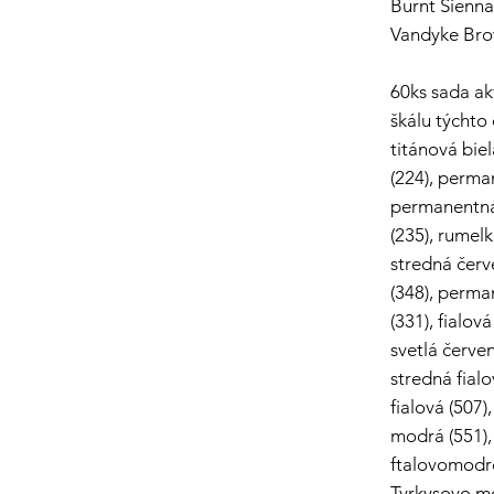
Burnt Sienna
Vandyke Brow
60ks sada a
škálu týchto
titánová biel
(224), perma
permanentná 
(235), rumel
stredná červ
(348), perm
(331), fialo
svetlá červe
stredná fial
fialová (507)
modrá (551),
ftalovomodro
Tyrkysovo mo