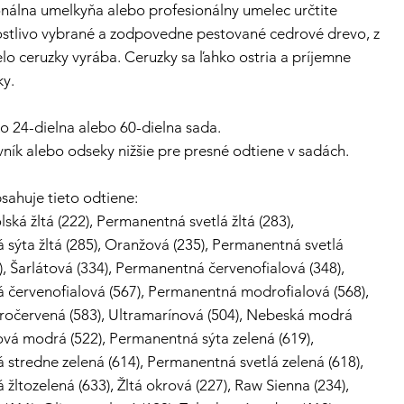
nálna umelkyňa alebo profesionálny umelec určtite
ostlivo vybrané a zodpovedne pestované cedrové drevo, z
elo ceruzky vyrába. Ceruzky sa ľahko ostria a príjemne
ky.
 24-dielna alebo 60-dielna sada.
vník alebo odseky nižšie pre presné odtiene v sadách.
sahuje tieto odtiene:
ská žltá (222), Permanentná svetlá žltá (283),
sýta žltá (285), Oranžová (235), Permanentná svetlá
), Šarlátová (334), Permanentná červenofialová (348),
červenofialová (567), Permanentná modrofialová (568),
ročervená (583), Ultramarínová (504), Nebeská modrá
sová modrá (522), Permanentná sýta zelená (619),
stredne zelená (614), Permanentná svetlá zelená (618),
žltozelená (633), Žltá okrová (227), Raw Sienna (234),