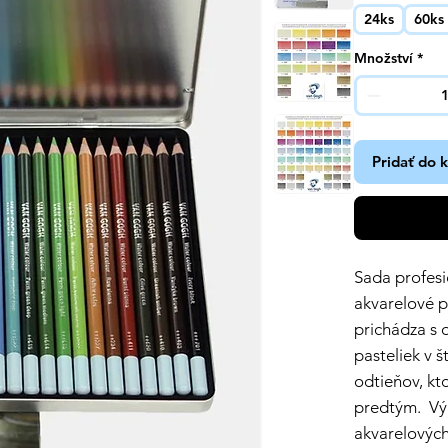
24ks
60ks
Množství
*
Pridať do 
Sada profesi
akvarelové 
prichádza s 
pasteliek v š
odtieňov, kt
predtým. Výb
akvarelových