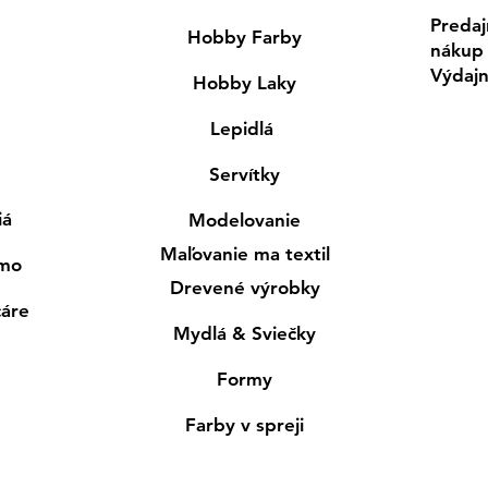
Predaj
Hobby Farby
nákup
Výdaj
Hobby Laky
Lepidlá
Servítky
iá
Modelovanie
Maľovanie ma textil
smo
Drevené výrobky
cáre
Mydlá & Sviečky
Formy
Farby v spreji