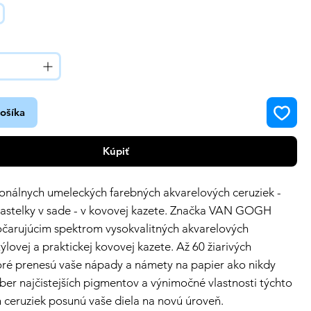
košíka
Kúpiť
onálnych umeleckých farebných akvarelových ceruziek -
pastelky v sade - v kovovej kazete. Značka VAN GOGH
očarujúcim spektrom vysokvalitných akvarelových
týlovej a praktickej kovovej kazete. Až 60 žiarivých
oré prenesú vaše nápady a námety na papier ako nikdy
er najčistejších pigmentov a výnimočné vlastnosti týchto
 ceruziek posunú vaše diela na novú úroveň.