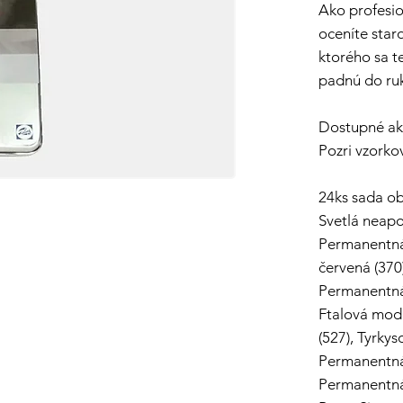
Ako profesio
oceníte star
ktorého sa t
padnú do ru
Dostupné ako
Pozri vzorko
24ks sada ob
Svetlá neapol
Permanentná 
červená (370
Permanentná 
Ftalová mod
(527), Tyrky
Permanentná 
Permanentná 