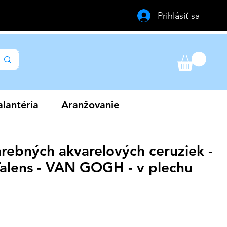
Prihlásiť sa
lantéria
Aranžovanie
arebných akvarelových ceruziek -
Talens - VAN GOGH - v plechu
Zvýhodněná
cena