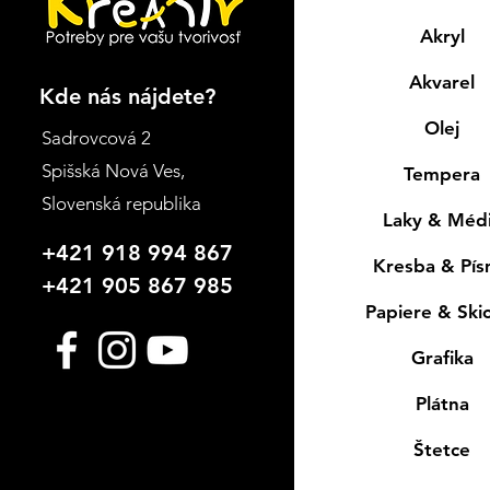
Akryl
Akvarel
Kde nás nájdete?
Olej
Sadrovcová 2
Spišská Nová Ves
,
Tempera
Slovenská republika
Laky & Méd
+421 918 994 867
Kresba & Pí
+421 905 867 985
Papiere & Ski
Grafika
Plátna
Štetce