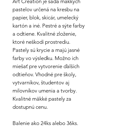
Art Creation je sada mäkkých
pastelov určená na kresbu na
papier, blok, skicár, umelecký
kartón a iné. Pestré a sýte farby
a odtiene. Kvalitné zloženie,
ktoré neškodí prostrediu.
Pastely sú krycie a majú jasné
farby vo výsledku. Možno ich
miešať pre vytvorenie ďalších
odtieňov. Vhodné pre školy,
vytvarníkov, študentov aj
milovníkov umenia a tvorby.
Kvalitné mäkké pastely za
dostupnú cenu.
Balenie ako 24ks alebo 36ks.