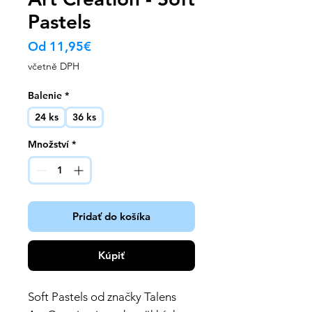
Pastels
Zvýhodněná
Od
11,95€
cena
včetně DPH
Balenie
*
24 ks
36 ks
Množství
*
Pridať do košíka
Kúpiť
Soft Pastels od značky Talens