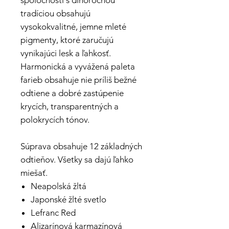
spoločnosti s dlhoročnou
tradíciou obsahujú
vysokokvalitné, jemne mleté
pigmenty, ktoré zaručujú
vynikajúci lesk a ľahkosť.
Harmonická a vyvážená paleta
farieb obsahuje nie príliš bežné
odtiene a dobré zastúpenie
krycích, transparentných a
polokrycích tónov.
Súprava obsahuje 12 základných
odtieňov. Všetky sa dajú ľahko
miešať.
Neapolská žltá
Japonské žlté svetlo
Lefranc Red
Alizarínová karmazínová