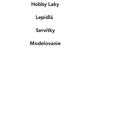
Hobby Laky
Lepidlá
Servítky
Modelovanie
Maľovanie ma textil
Drevené výrobky
Mydlá & Sviečky
Formy
Farby v spreji
Informácie