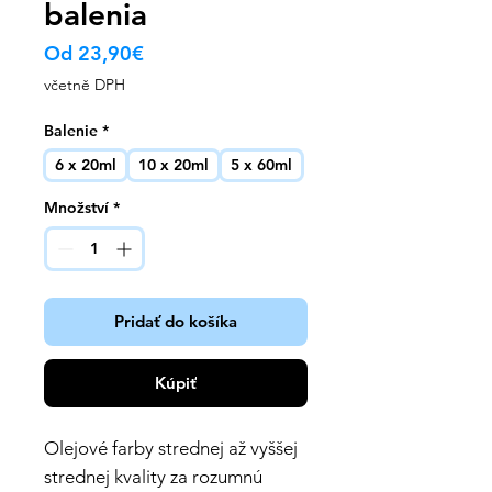
balenia
Zvýhodněná
Od
23,90€
cena
včetně DPH
Balenie
*
6 x 20ml
10 x 20ml
5 x 60ml
Množství
*
Pridať do košíka
Kúpiť
Olejové farby strednej až vyššej
strednej kvality za rozumnú