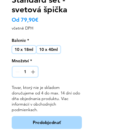
svetová špička
Zvýhodněná
Od
79,90€
cena
včetně DPH
Balenie
*
10 x 18ml
10 x 40ml
Množství
*
Tovar, ktorý nie je skladom
doručujeme od 4 do max. 14 dní odo
dňa objednania produktu. Viac
informácií v obchodných
podmienkach.
Predobjednať