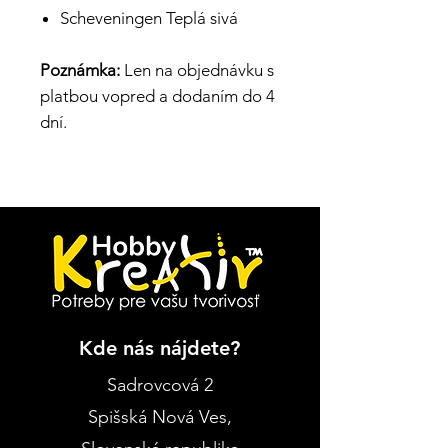
Scheveningen Teplá sivá
Poznámka:
Len na objednávku s
platbou vopred a dodaním do 4
dní.
Kde nás nájdete?
Sadrovcová 2
Spišská Nová Ves
,