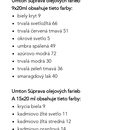
Umton Súprava olejových farieb
9x20ml obsahuje tieto farby:
biely kryt 9
trvalá svetložltá 66
trvalá červená tmavá 51
okrové svetlo 5
umbra spálená 49
azúrovo modrá 72
trvalá modrá 30
trvalá zeleň tmavá 36
smaragdový lak 40
Umton Súprava olejových farieb
A 15x20 ml obsahuje tieto farby:
krycia biela 9
kadmiovo žlté svetlo 11
kadmiovo žltá stredná 12
kadmiovo oranžová 14