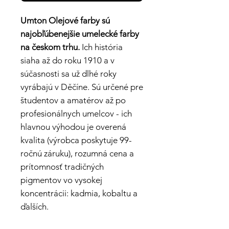
Umton Olejové farby sú
najobľúbenejšie umelecké farby
na českom trhu.
Ich história
siaha až do roku 1910 a v
súčasnosti sa už dlhé roky
vyrábajú v Děčíne. Sú určené pre
študentov a amatérov až po
profesionálnych umelcov - ich
hlavnou výhodou je overená
kvalita (výrobca poskytuje 99-
ročnú záruku), rozumná cena a
prítomnosť tradičných
pigmentov vo vysokej
koncentrácii: kadmia, kobaltu a
ďalších.