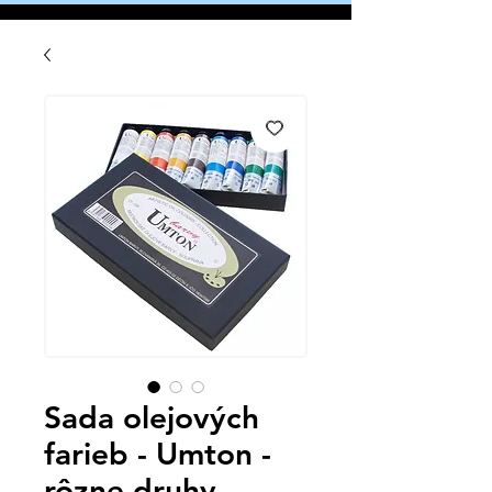
Sada olejových
farieb - Umton -
rôzne druhy -