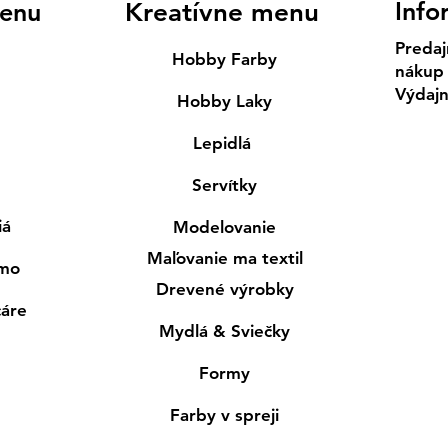
Info
enu
Kreatívne menu
Predaj
Hobby Farby
nákup
Výdaj
Hobby Laky
Lepidlá
Servítky
iá
Modelovanie
Maľovanie ma textil
smo
Drevené výrobky
cáre
Mydlá & Sviečky
Formy
Farby v spreji