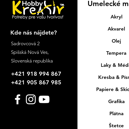
Umelecké m
Akryl
Akvarel
Kde nás nájdete?
Olej
Sadrovcová 2
Spišská Nová Ves
,
Tempera
Slovenská republika
Laky & Méd
+421 918 994 867
Kresba & Pí
+421 905 867 985
Papiere & Ski
Grafika
Plátna
Štetce