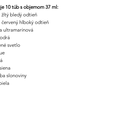
je 10 túb s objemom 37 ml:
žltý bledý odtieň
červený hlboký odtieň
a ultramarínová
modrá
ené svetlo
Hue
vá
siena
rba slonoviny
biela