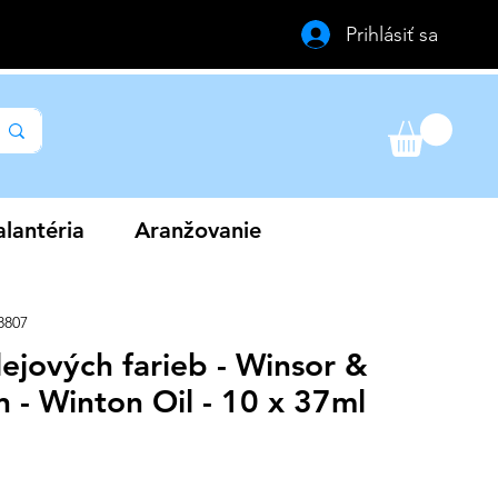
Prihlásiť sa
lantéria
Aranžovanie
8807
ejových farieb - Winsor &
 - Winton Oil - 10 x 37ml
na