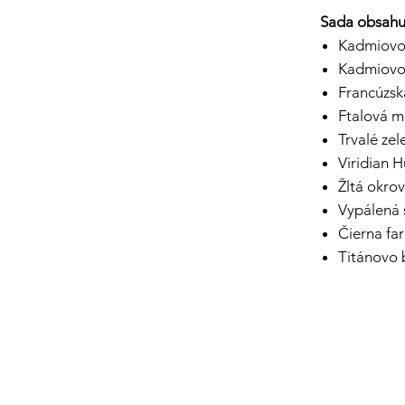
Sada obsahu
Kadmiovo 
Kadmiovo 
Francúzsk
Ftalová 
Trvalé zel
Viridian 
Žltá okro
Vypálená 
Čierna fa
Titánovo 