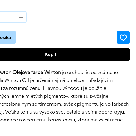
košíka
Kúpiť
wton Olejová farba Winton
je druhou líniou známeho
da Winton Oil je určená najmä umelcom hľadajúcim
bu za rozumnú cenu. Hlavnou výhodou je použitie
ných jemne mletých pigmentov, ktoré sú zvyčajne
rofesionálnym sortimentom, avšak pigmentu je vo farbách
j. Vďaka tomu sú vysoko svetlostále a veľmi dobre kryjú.
pomerne rovnomernú konzistenciu, ktorá má všestranné