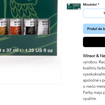
Množství
*
Pridať do 
Winsor & Ne
výrobcu. Ra
kvalitnú far
vysokokvalit
spoločné s p
o niečo mene
Farby majú 
využitie.