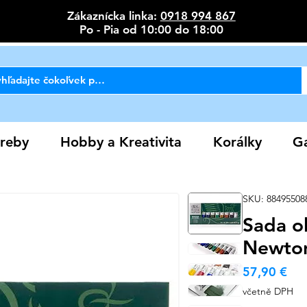
Zákaznícka linka:
0918 994 867
Po - Pia od 10:00 do 18:00
reby
Hobby a Kreativita
Korálky
Ga
SKU: 88495508
Sada ol
Newton
Ce
57,90 €
včetně DPH