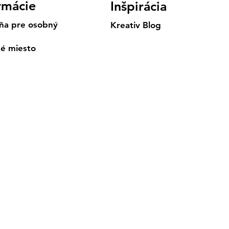
rmácie
Inšpirácia
ňa pre osobný
Kreativ Blog
né miesto