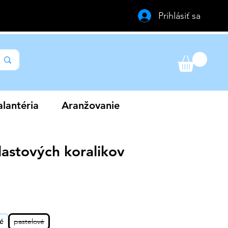
Prihlásiť sa
lantéria
Aranžovanie
lastových koralikov
a
né
pastelové