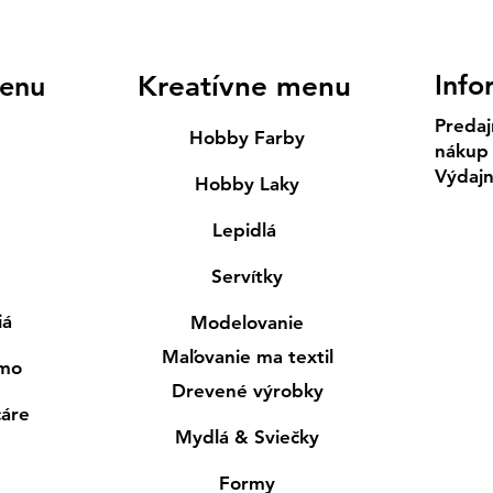
Info
enu
Kreatívne menu
Predaj
Hobby Farby
nákup
Výdaj
Hobby Laky
Lepidlá
Servítky
iá
Modelovanie
Maľovanie ma textil
smo
Drevené výrobky
cáre
Mydlá & Sviečky
Formy