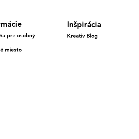
rmácie
Inšpirácia
ňa pre osobný
Kreativ Blog
né miesto