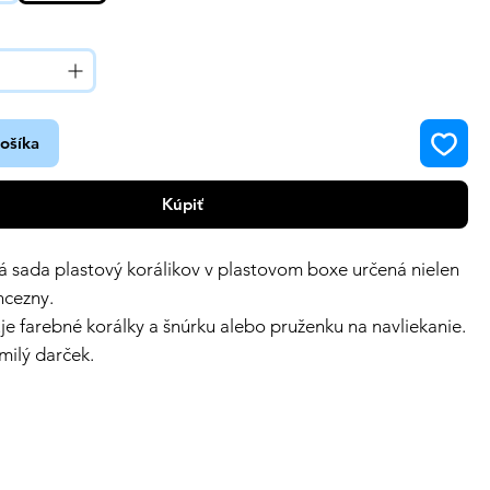
košíka
Kúpiť
á sada plastový korálikov v plastovom boxe určená nielen
ncezny.
e farebné korálky a šnúrku alebo pruženku na navliekanie.
milý darček.