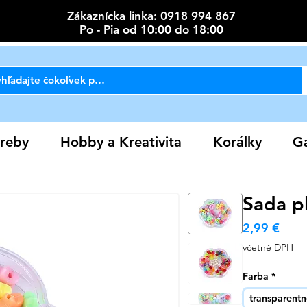
Zákaznícka linka:
0918 994 867
Po - Pia od 10:00 do 18:00
reby
Hobby a Kreativita
Korálky
Ga
Sada p
Cen
2,99 €
včetně DPH
Farba
*
transparent