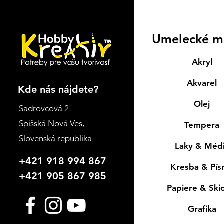
Umelecké m
Akryl
Akvarel
Kde nás nájdete?
Olej
Sadrovcová 2
Spišská Nová Ves
,
Tempera
Slovenská republika
Laky & Méd
+421 918 994 867
Kresba & Pí
+421 905 867 985
Papiere & Ski
Grafika