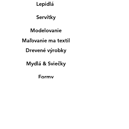
Lepidlá
Servítky
Modelovanie
Maľovanie ma textil
Drevené výrobky
Mydlá & Sviečky
Formy
Farby v spreji
Informácie
Predajňa pre osobný nákup