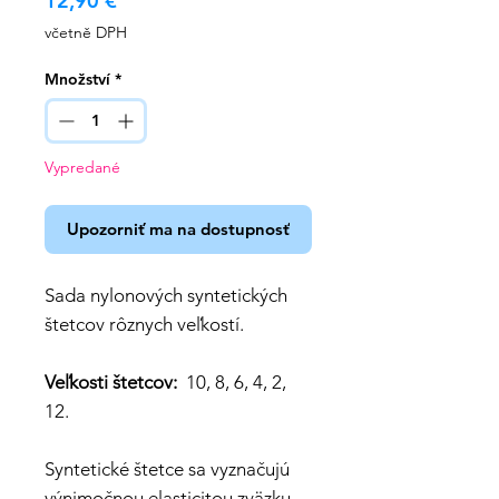
12,90 €
včetně DPH
Množství
*
Vypredané
Upozorniť ma na dostupnosť
Sada nylonových syntetických
štetcov rôznych veľkostí.
Veľkosti štetcov:
10, 8, 6, 4, 2,
12.
Syntetické štetce sa vyznačujú
výnimočnou elasticitou zväzku