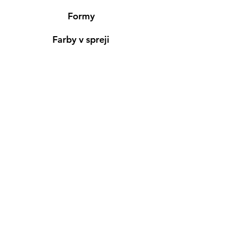
Formy
Farby v spreji
Informácie
Predajňa pre osobný nákup
Výdajné miesto
Inšpirácia
Kreativ Blog
• NOVINKY
•