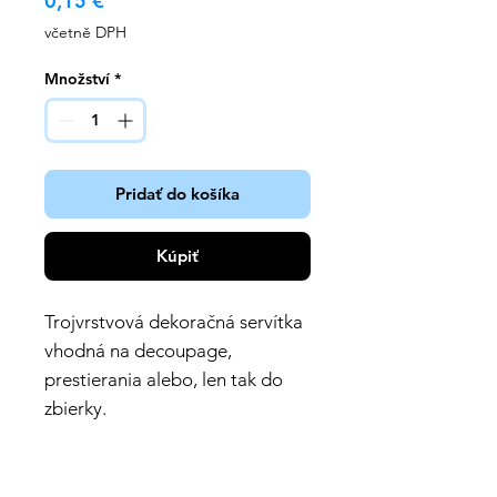
0,15 €
včetně DPH
Množství
*
Pridať do košíka
Kúpiť
Trojvrstvová dekoračná servítka
vhodná na decoupage,
prestierania alebo, len tak do
zbierky.