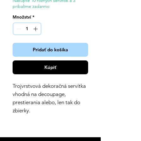
Nakúpte 10 rôznych servítok a 3
pribalíme zadarmo
Množství
*
Pridať do košíka
Kúpiť
Trojvrstvová dekoračná servítka
vhodná na decoupage,
prestierania alebo, len tak do
zbierky.