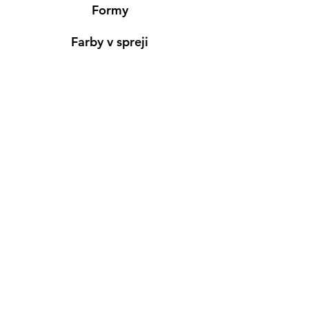
Formy
Farby v spreji
Informácie
Predajňa pre osobný nákup
Výdajné miesto
Inšpirácia
Kreativ Blog
• NOVINKY
•